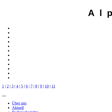
A l 
1
|
2
|
3
|
4
|
5
|
6
|
7
|
8
|
9
|
10
|
11
Über uns
Aktuell