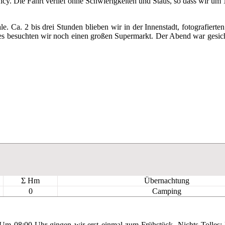
ancy. Die Fahrt verlief ohne Schwierigkeiten und Staus, so dass wir 
ale. Ca. 2 bis drei Stunden blieben wir in der Innenstadt, fotografie
tes besuchten wir noch einen großen Supermarkt. Der Abend war gesich
Σ Hm
Übernachtung
0
Camping
. Um 08:00 Uhr gingen wir erst einmal zum Frühstück. Nichts Tolles: