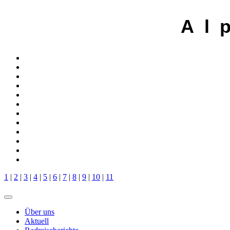
A l 
1
|
2
|
3
|
4
|
5
|
6
|
7
|
8
|
9
|
10
|
11
Über uns
Aktuell