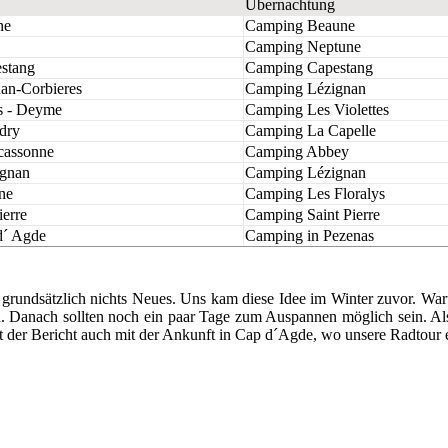
Übernachtung
ne
Camping Beaune
Camping Neptune
stang
Camping Capestang
nan-Corbieres
Camping Lézignan
s - Deyme
Camping Les Violettes
dry
Camping La Capelle
cassonne
Camping Abbey
ignan
Camping Lézignan
ne
Camping Les Floralys
ierre
Camping Saint Pierre
 d´ Agde
Camping in Pezenas
ja grundsätzlich nichts Neues. Uns kam diese Idee im Winter zuvor. Wa
 Danach sollten noch ein paar Tage zum Auspannen möglich sein. Al
det der Bericht auch mit der Ankunft in Cap d´Agde, wo unsere Radtour 