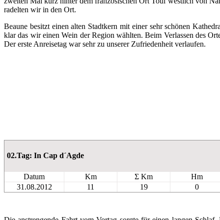
zweiten Mal kurz hinter dem französischen Ort Toul westlich von N
radelten wir in den Ort.
Beaune besitzt einen alten Stadtkern mit einer sehr schönen Kathedr
klar das wir einen Wein der Region wählten. Beim Verlassen des Or
Der erste Anreisetag war sehr zu unserer Zufriedenheit verlaufen.
02.Tag: In Cap d´Agde
Datum
Km
Σ Km
Hm
31.08.2012
11
19
0
Die anstrengende Fahrt vom Vortag sorgte für einen langen Schlaf