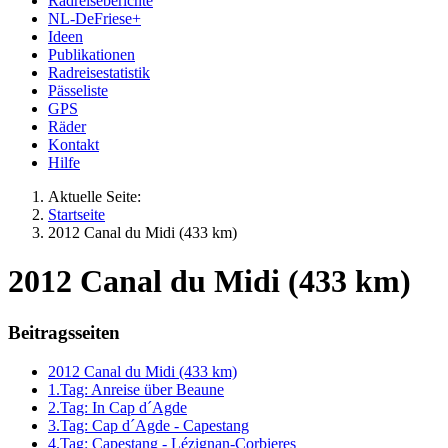
Radreiseberichte
NL-DeFriese+
Ideen
Publikationen
Radreisestatistik
Pässeliste
GPS
Räder
Kontakt
Hilfe
Aktuelle Seite:
Startseite
2012 Canal du Midi (433 km)
2012 Canal du Midi (433 km)
Beitragsseiten
2012 Canal du Midi (433 km)
1.Tag: Anreise über Beaune
2.Tag: In Cap d´Agde
3.Tag: Cap d´Agde - Capestang
4.Tag: Capestang - Lézignan-Corbieres