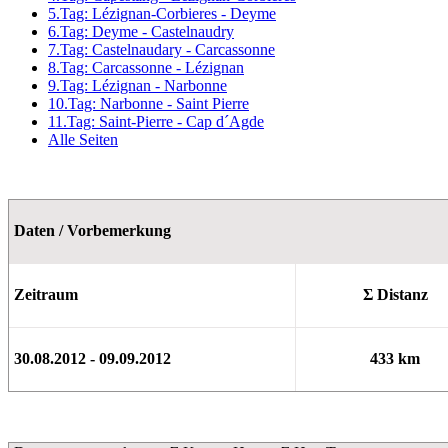
5.Tag: Lézignan-Corbieres - Deyme
6.Tag: Deyme - Castelnaudry
7.Tag: Castelnaudary - Carcassonne
8.Tag: Carcassonne - Lézignan
9.Tag: Lézignan - Narbonne
10.Tag: Narbonne - Saint Pierre
11.Tag: Saint-Pierre - Cap d´Agde
Alle Seiten
Daten / Vorbemerkung
Zeitraum
Σ Distanz
30.08.2012 - 09.09.2012
433 km