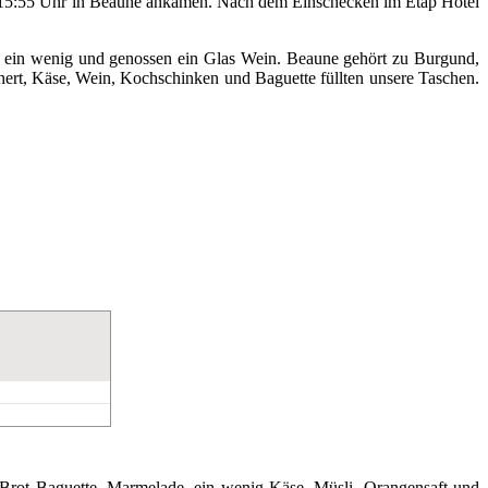
um 15:55 Uhr in Beaune ankamen. Nach dem Einschecken im Etap Hotel
rten ein wenig und genossen ein Glas Wein. Beaune gehört zu Burgund,
ert, Käse, Wein, Kochschinken und Baguette füllten unsere Taschen.
 Brot Baguette, Marmelade, ein wenig Käse, Müsli, Orangensaft und