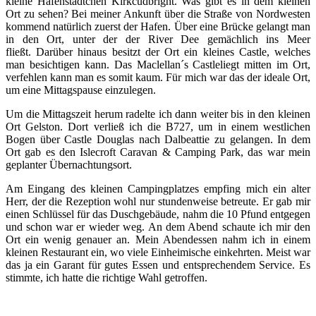
kleine Hafenstädtchen Kirkcudbright. Was gibt es in dem kleinen
Ort zu sehen? Bei meiner Ankunft über die Straße von Nordwesten
kommend natürlich zuerst der Hafen. Über eine Brücke gelangt man
in den Ort, unter der der River Dee gemächlich ins Meer
fließt. Darüber hinaus besitzt der Ort ein kleines Castle, welches
man besichtigen kann. Das Maclellan´s Castleliegt mitten im Ort,
verfehlen kann man es somit kaum. Für mich war das der ideale Ort,
um eine Mittagspause einzulegen.
Um die Mittagszeit herum radelte ich dann weiter bis in den kleinen
Ort Gelston. Dort verließ ich die B727, um in einem westlichen
Bogen über Castle Douglas nach Dalbeattie zu gelangen. In dem
Ort gab es den Islecroft Caravan & Camping Park, das war mein
geplanter Übernachtungsort.
Am Eingang des kleinen Campingplatzes empfing mich ein alter
Herr, der die Rezeption wohl nur stundenweise betreute. Er gab mir
einen Schlüssel für das Duschgebäude, nahm die 10 Pfund entgegen
und schon war er wieder weg. An dem Abend schaute ich mir den
Ort ein wenig genauer an. Mein Abendessen nahm ich in einem
kleinen Restaurant ein, wo viele Einheimische einkehrten. Meist war
das ja ein Garant für gutes Essen und entsprechendem Service. Es
stimmte, ich hatte die richtige Wahl getroffen.