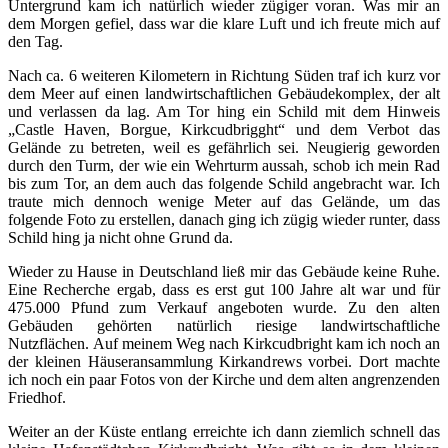
Untergrund kam ich natürlich wieder zügiger voran. Was mir an
dem Morgen gefiel, dass war die klare Luft und ich freute mich auf
den Tag.
Nach ca. 6 weiteren Kilometern in Richtung Süden traf ich kurz vor
dem Meer auf einen landwirtschaftlichen Gebäudekomplex, der alt
und verlassen da lag. Am Tor hing ein Schild mit dem Hinweis
„Castle Haven, Borgue, Kirkcudbrigght“ und dem Verbot das
Gelände zu betreten, weil es gefährlich sei. Neugierig geworden
durch den Turm, der wie ein Wehrturm aussah, schob ich mein Rad
bis zum Tor, an dem auch das folgende Schild angebracht war. Ich
traute mich dennoch wenige Meter auf das Gelände, um das
folgende Foto zu erstellen, danach ging ich zügig wieder runter, dass
Schild hing ja nicht ohne Grund da.
Wieder zu Hause in Deutschland ließ mir das Gebäude keine Ruhe.
Eine Recherche ergab, dass es erst gut 100 Jahre alt war und für
475.000 Pfund zum Verkauf angeboten wurde. Zu den alten
Gebäuden gehörten natürlich riesige landwirtschaftliche
Nutzflächen. Auf meinem Weg nach Kirkcudbright kam ich noch an
der kleinen Häuseransammlung Kirkandrews vorbei. Dort machte
ich noch ein paar Fotos von der Kirche und dem alten angrenzenden
Friedhof.
Weiter an der Küste entlang erreichte ich dann ziemlich schnell das