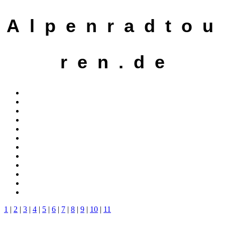
A l p e n r a d t o u
r e n . d e
1
|
2
|
3
|
4
|
5
|
6
|
7
|
8
|
9
|
10
|
11