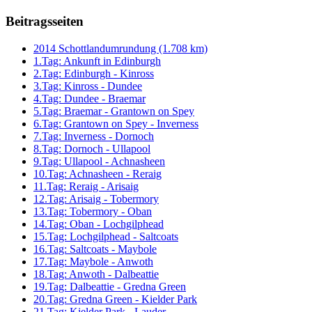
Beitragsseiten
2014 Schottlandumrundung (1.708 km)
1.Tag: Ankunft in Edinburgh
2.Tag: Edinburgh - Kinross
3.Tag: Kinross - Dundee
4.Tag: Dundee - Braemar
5.Tag: Braemar - Grantown on Spey
6.Tag: Grantown on Spey - Inverness
7.Tag: Inverness - Dornoch
8.Tag: Dornoch - Ullapool
9.Tag: Ullapool - Achnasheen
10.Tag: Achnasheen - Reraig
11.Tag: Reraig - Arisaig
12.Tag: Arisaig - Tobermory
13.Tag: Tobermory - Oban
14.Tag: Oban - Lochgilphead
15.Tag: Lochgilphead - Saltcoats
16.Tag: Saltcoats - Maybole
17.Tag: Maybole - Anwoth
18.Tag: Anwoth - Dalbeattie
19.Tag: Dalbeattie - Gredna Green
20.Tag: Gredna Green - Kielder Park
21.Tag: Kielder Park - Lauder