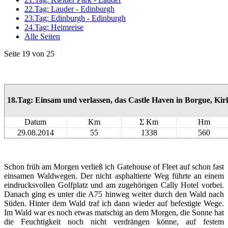
22.Tag: Lauder - Edinburgh
23.Tag: Edinburgh - Edinburgh
24.Tag: Heimreise
Alle Seiten
Seite 19 von 25
18.Tag: Einsam und verlassen, das Castle Haven in Borgue, Ki
Datum
Km
Σ Km
Hm
29.08.2014
55
1338
560
Schon früh am Morgen verließ ich Gatehouse of Fleet auf schon fast
einsamen Waldwegen. Der nicht asphaltierte Weg führte an einem
eindrucksvollen Golfplatz und am zugehörigen Cally Hotel vorbei.
Danach ging es unter die A75 hinweg weiter durch den Wald nach
Süden. Hinter dem Wald traf ich dann wieder auf befestigte Wege.
Im Wald war es noch etwas matschig an dem Morgen, die Sonne hat
die Feuchtigkeit noch nicht verdrängen könne, auf festem