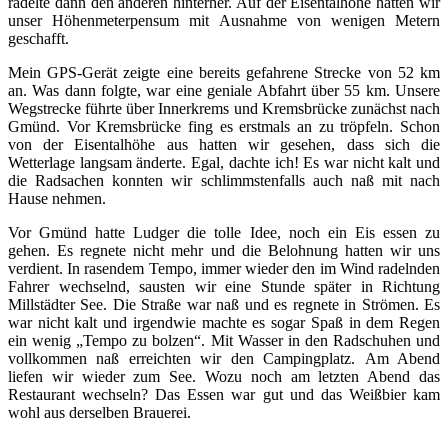
radelte dann den anderen hinterher. Auf der Eisentalhöhe hatten wir
unser Höhenmeterpensum mit Ausnahme von wenigen Metern
geschafft.
Mein GPS-Gerät zeigte eine bereits gefahrene Strecke von 52 km
an. Was dann folgte, war eine geniale Abfahrt über 55 km. Unsere
Wegstrecke führte über Innerkrems und Kremsbrücke zunächst nach
Gmünd. Vor Kremsbrücke fing es erstmals an zu tröpfeln. Schon
von der Eisentalhöhe aus hatten wir gesehen, dass sich die
Wetterlage langsam änderte. Egal, dachte ich! Es war nicht kalt und
die Radsachen konnten wir schlimmstenfalls auch naß mit nach
Hause nehmen.
Vor Gmünd hatte Ludger die tolle Idee, noch ein Eis essen zu
gehen. Es regnete nicht mehr und die Belohnung hatten wir uns
verdient. In rasendem Tempo, immer wieder den im Wind radelnden
Fahrer wechselnd, sausten wir eine Stunde später in Richtung
Millstädter See. Die Straße war naß und es regnete in Strömen. Es
war nicht kalt und irgendwie machte es sogar Spaß in dem Regen
ein wenig „Tempo zu bolzen“. Mit Wasser in den Radschuhen und
vollkommen naß erreichten wir den Campingplatz. Am Abend
liefen wir wieder zum See. Wozu noch am letzten Abend das
Restaurant wechseln? Das Essen war gut und das Weißbier kam
wohl aus derselben Brauerei.