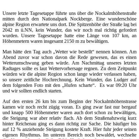
Unsere letzte Tagesetappe führte uns über die Nockalmhöhenstraße
mitten durch den Nationalpark Nockberge. Eine wunderschöne
alpine Region erwartete uns dort. Die Spitzenhöhe der Straße lag bei
2042 m ü.NN, kein Wunder, das wir noch mal richtig gefordert
wurden. Unsere Tagesetappe hatte eine Länge von 107 km, an
Höhenmetern waren insgesamt 2150 m zu bewältigen.
Man hätte den Tag auch „Wetter wie bestellt“ nennen können. Am
Abend zuvor war schon davon die Rede gewesen, das es einen
Wetterumschwung geben würde. Am Nachmittag unseres letzten
Radtages sollte es laut Wettervorhersage regnen. Zu dem Zeitpunkt
würden wir die alpine Region schon lange wieder verlassen haben,
so unsere zeitliche Hochrechnung. Kein Wunder, das Ludger auf
dem folgenden Foto mit den „Hufen scharte“. Es war 09:20 Uhr
und wir sollten endlich starten.
Auf den ersten 26 km bis zum Beginn der Nockalmhöhenstrasse
kamen wir noch recht zügig voran. Es ging zwar fast nur bergauf
und knapp 500 Höhenmeter waren auch dort schon zu bewältigen,
die Steigung war aber relativ flach. Ab dem Straßenabzweig kurz
hinter Reichenau ging es dann richtig zur Sache. Die häufiger bis
auf 12 % anziehende Steigung kostete Kraft. Hier fuhr jeder seinen
eigenen Rhythmus. Im unteren Bereich noch bewaldet, wechselte