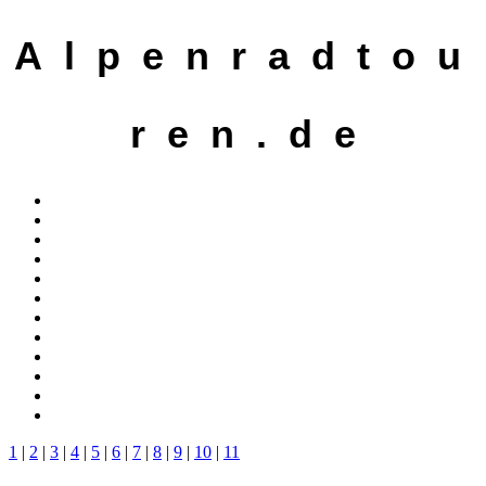
A l p e n r a d t o u
r e n . d e
1
|
2
|
3
|
4
|
5
|
6
|
7
|
8
|
9
|
10
|
11