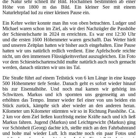
die Natur sehr schnell ihr Bild. Hochalmen bestimmten ab einer
Höhe von 1800 m das Bild. Ein kleiner See mit einem
Naturlehrpfad lud zu einer kleinen Pause ein.
Ein Kehre weiter konnte man ihn von oben betrachten. Ludger und
Michael waren schon im Ziel, als wir drei Nachzügler die Passhöhe
der Schiestelscharte in 2024 m erreichten. Es war erst 12:30 Uhr
und die ersten 1600 Höhenmeter waren geschafft. Das Wetter hielt
und unseren Zeitplan hatten wir bisher auch eingehalten. Eine Pause
hatten wir uns natürlich redlich verdient. Eine Apfelschorle reichte
nicht, um den immensen Flüssigkeitsverlust auszugleichen. Ein Foto
vor dem Schiestelschartenschild mußte natürlich auch noch gemacht
werden, danach stürzten wir uns ins Tal.
Die Straße führt auf einem Teilstück von 6 km Länge in eine knapp
500 Höhenmeter tiefe Senke. Danach geht es sofort wieder hinauf
bis zur Eisentalhöhe. Und noch mal kamen wir gehörig ins
Schwitzen. Markus und ich spornten uns gegenseitig an und
erhöhten das Tempo. Immer wieder fiel einer von uns beiden ein
Stück zurück, kämpfte sich aber wieder an den anderen heran.
Kilometer um Kilometer stürmten wir so in Richtung Passhöhe. Ca.
2 km vor dem Ziel ließen kurzfristig meine Kräfte nach und ich ließ
Markus fahren. Jugend (Markus) und Leichtgewicht (Markus) ging
vor Schönheit (Georg) dachte ich, stellte mich an den Fahrbahnrand
und holte mal wieder Luft. Ich machte noch ein paar Fotos und