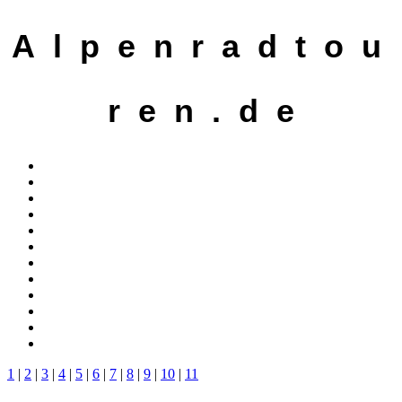
A l p e n r a d t o u
r e n . d e
1
|
2
|
3
|
4
|
5
|
6
|
7
|
8
|
9
|
10
|
11