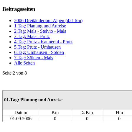
Beitragsseiten
2006 Dreiländertour Alpen (421 km)
1.Tag: Planung und Anreise
2.Tag: Mals - Stelvio - Mals
3.Tag: Mals - Prutz
4.Tag: Prutz - Kaunertal - Prutz
5.Tag: Prutz - Umhausen
6.Tag: Umhausen - Sölden
7.Tag: Sölden - Mals
Alle Seiten
Seite 2 von 8
01.Tag: Planung und Anreise
Datum
Km
Σ Km
Hm
01.09.2006
0
0
0