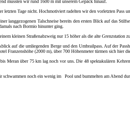
mend mussten wir rund 1600 m mit unserem Gepäck hinauf.
 letzten Tage nicht. Hochmotiviert radelten wir den vorletzten Pass u
 langgezogenen Talschneise bereits den ersten Blick auf das Stilfser
 damals nach Bormio hinunter ging.
inem kleinen Straßenabzweig nur 15 höher als die alte Grenzstation z
blick auf die umliegenden Berge und den Umbrailpass. Auf der Passhö
otel Franzenshöhe (2000 m), über 700 Höhenmeter türmen sich hier di
e bis Meran über 75 km lag noch vor uns. Die 48 spektakulären Kehren
 Wir schwammen noch ein wenig im Pool und bummelten am Abend dur