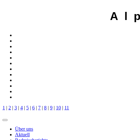
A l 
1
|
2
|
3
|
4
|
5
|
6
|
7
|
8
|
9
|
10
|
11
Über uns
Aktuell