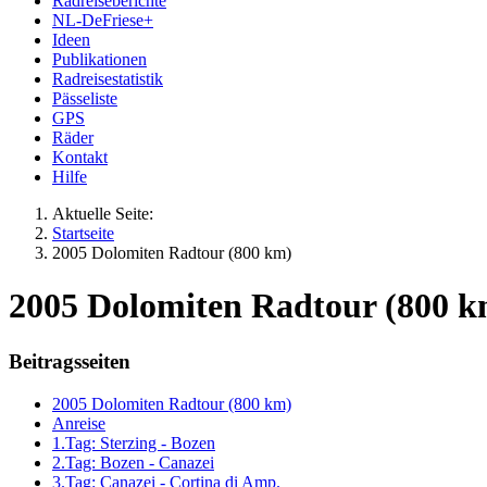
Radreiseberichte
NL-DeFriese+
Ideen
Publikationen
Radreisestatistik
Pässeliste
GPS
Räder
Kontakt
Hilfe
Aktuelle Seite:
Startseite
2005 Dolomiten Radtour (800 km)
2005 Dolomiten Radtour (800 km
Beitragsseiten
2005 Dolomiten Radtour (800 km)
Anreise
1.Tag: Sterzing - Bozen
2.Tag: Bozen - Canazei
3.Tag: Canazei - Cortina di Amp.