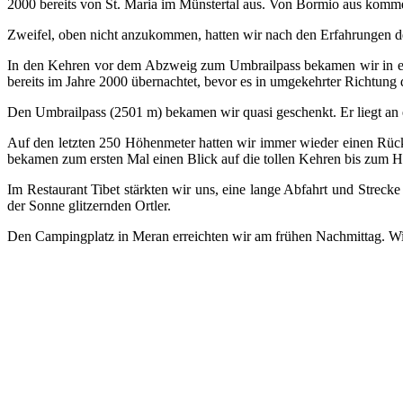
2000 bereits von St. Maria im Münstertal aus. Von Bormio aus kom
Zweifel, oben nicht anzukommen, hatten wir nach den Erfahrungen der
In den Kehren vor dem Abzweig zum Umbrailpass bekamen wir in einer
bereits im Jahre 2000 übernachtet, bevor es in umgekehrter Richtung
Den Umbrailpass (2501 m) bekamen wir quasi geschenkt. Er liegt an e
Auf den letzten 250 Höhenmeter hatten wir immer wieder einen Rück
bekamen zum ersten Mal einen Blick auf die tollen Kehren bis zum H
Im Restaurant Tibet stärkten wir uns, eine lange Abfahrt und Streck
der Sonne glitzernden Ortler.
Den Campingplatz in Meran erreichten wir am frühen Nachmittag.