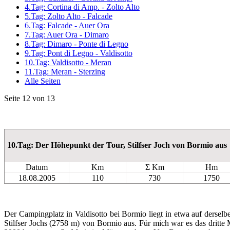
4.Tag: Cortina di Amp. - Zolto Alto
5.Tag: Zolto Alto - Falcade
6.Tag: Falcade - Auer Ora
7.Tag: Auer Ora - Dimaro
8.Tag: Dimaro - Ponte di Legno
9.Tag: Pont di Legno - Valdisotto
10.Tag: Valdisotto - Meran
11.Tag: Meran - Sterzing
Alle Seiten
Seite 12 von 13
10.Tag: Der Höhepunkt der Tour, Stilfser Joch von Bormio aus
Datum
Km
Σ Km
Hm
18.08.2005
110
730
1750
Der Campingplatz in Valdisotto bei Bormio liegt in etwa auf ders
Stilfser Jochs (2758 m) von Bormio aus. Für mich war es das dritte 