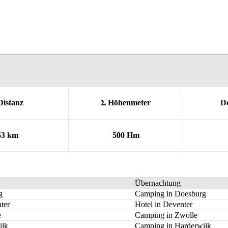
istanz
Σ Höhenmeter
D
53 km
500 Hm
Übernachtung
g
Camping in Doesburg
ter
Hotel in Deventer
e
Camping in Zwolle
ijk
Camping in Harderwijk