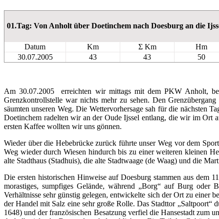
01.Tag: Von Anholt über Doetinchem nach Doesburg an die Ijss
Datum
Km
Σ Km
Hm
30.07.2005
43
43
50
Am 30.07.2005 erreichten wir mittags mit dem PKW Anholt, bepa
Grenzkontrollstelle war nichts mehr zu sehen. Den Grenzübergang
säumten unseren Weg. Die Wettervorhersage sah für die nächsten Tage 
Doetinchem radelten wir an der Oude Ijssel entlang, die wir im Ort 
ersten Kaffee wollten wir uns gönnen.
Wieder über die Hebebrücke zurück führte unser Weg vor dem Sportp
Weg wieder durch Wiesen hindurch bis zu einer weiteren kleinen Heb
alte Stadthaus (Stadhuis), die alte Stadtwaage (de Waag) und die Mart
Die ersten historischen Hinweise auf Doesburg stammen aus dem 11
morastiges, sumpfiges Gelände, während „Borg“ auf Burg oder Be
Verhältnisse sehr günstig gelegen, entwickelte sich der Ort zu einer
der Handel mit Salz eine sehr große Rolle. Das Stadttor „Saltpoort
1648) und der französischen Besatzung verfiel die Hansestadt zum u