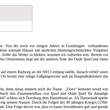
nze. Von der noch vor einigen Jahren in Gendringen vorhandenen
leine schmale Häuser mit zierlichen blumengeschmückten Vorgärten
Sollte das Wetter so bleiben, konnten wir zufrieden sein. Bereits vor
as Ortszentrum liegt auf der anderen Seite der Oude Ijssel und einen
 auf einem Radweg an der N813 entlang radeln, danach verlief unser
Ort besitzt eine ruhige Fußgängerzone und als Hauptattraktionen das
in, denn daran erinnert noch der Name. „Does“ bedeutet soviel wie
Durch den Zusammenfluss von Ijssel und Oude Ijssel für damalige
r 1447 schloss sich Doesburg dem Hansebund an. Als Hansestadt spielte
zweig seinem Namen. Durch die Folgen des 80 jährigen Krieges (1568-
dt. Eine Folge davon war, dass es kaum Investitionen gab und gerade