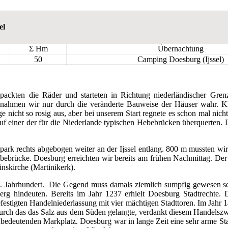
el
Σ Hm
Übernachtung
50
Camping Doesburg (Ijssel)
ckten die Räder und starteten in Richtung niederländischer Gre
 nahmen wir nur durch die veränderte Bauweise der Häuser wahr. K
nicht so rosig aus, aber bei unserem Start regnete es schon mal nicht. 
auf einer der für die Niederlande typischen Hebebrücken überquerten. D
ark rechts abgebogen weiter an der Ijssel entlang. 800 m mussten wir
ebrücke. Doesburg erreichten wir bereits am frühen Nachmittag. Der 
inskirche (Martinikerk).
. Jahrhundert. Die Gegend muss damals ziemlich sumpfig gewesen se
rg hindeuten. Bereits im Jahr 1237 erhielt Doesburg Stadtrechte. 
 befestigten Handelniederlassung mit vier mächtigen Stadttoren. Im Jah
“ durch das das Salz aus dem Süden gelangte, verdankt diesem Handels
nbedeutenden Markplatz. Doesburg war in lange Zeit eine sehr arme Sta