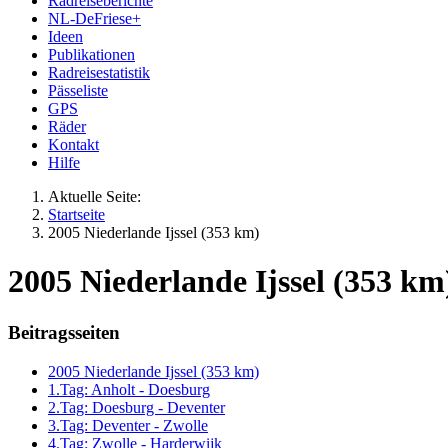
Radreiseberichte
NL-DeFriese+
Ideen
Publikationen
Radreisestatistik
Pässeliste
GPS
Räder
Kontakt
Hilfe
Aktuelle Seite:
Startseite
2005 Niederlande Ijssel (353 km)
2005 Niederlande Ijssel (353 km
Beitragsseiten
2005 Niederlande Ijssel (353 km)
1.Tag: Anholt - Doesburg
2.Tag: Doesburg - Deventer
3.Tag: Deventer - Zwolle
4.Tag: Zwolle - Harderwijk