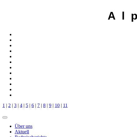
A l 
1
|
2
|
3
|
4
|
5
|
6
|
7
|
8
|
9
|
10
|
11
Über uns
Aktuell