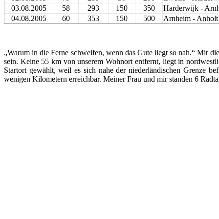
03.08.2005
58
293
150
350
Harderwijk - Arn
04.08.2005
60
353
150
500
Arnheim - Anholt
„Warum in die Ferne schweifen, wenn das Gute liegt so nah.“ Mit di
sein. Keine 55 km von unserem Wohnort entfernt, liegt in nordwestl
Startort gewählt, weil es sich nahe der niederländischen Grenze b
wenigen Kilometern erreichbar. Meiner Frau und mir standen 6 Radta