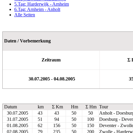
5.Tag: Harderwijk - Arnheim
6.Tag: Arnheim - Anholt
Alle Seiten
Daten / Vorbemerkung
Zeitraum
Σ D
30.07.2005 - 04.08.2005
3
Datum
km
Σ Km
Hm
Σ Hm
Tour
30.07.2005
43
43
50
50
Anholt - Doesbur
31.07.2005
51
94
50
100
Doesburg - Deven
01.08.2005
62
156
50
150
Deventer - Zwoll
02.08.2005
79
235
50
200
Zwolle - Harderw