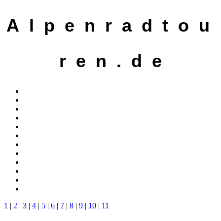
A l p e n r a d t o u
r e n . d e
1
|
2
|
3
|
4
|
5
|
6
|
7
|
8
|
9
|
10
|
11