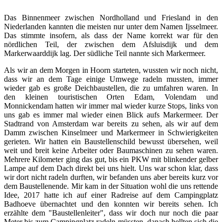
Das Binnenmeer zwischen Nordholland und Friesland in den
Niederlanden kannten die meisten nur unter dem Namen Ijsselmeer.
Das stimmte insofern, als dass der Name korrekt war für den
nördlichen Teil, der zwischen dem Afsluisdijk und dem
Markerwaarddijk lag. Der südliche Teil nannte sich Markermeer.
Als wir an dem Morgen in Hoorn starteten, wussten wir noch nicht,
dass wir an dem Tage einige Umwege radeln mussten, immer
wieder gab es große Deichbaustellen, die zu umfahren waren. In
den kleinen touristischen Orten Edam, Volendam und
Monnickendam hatten wir immer mal wieder kurze Stops, links von
uns gab es immer mal wieder einen Blick aufs Markermeer. Der
Stadtrand von Amsterdam war bereits zu sehen, als wir auf dem
Damm zwischen Kinselmeer und Markermeer in Schwierigkeiten
gerieten. Wir hatten ein Baustellenschild bewusst übersehen, weil
weit und breit keine Arbeiter oder Baumaschinen zu sehen waren.
Mehrere Kilometer ging das gut, bis ein PKW mit blinkender gelber
Lampe auf dem Dach direkt bei uns hielt. Uns war schon klar, dass
wir dort nicht radeln durften, wir befanden uns aber bereits kurz vor
dem Baustellenende. Mir kam in der Situation wohl die uns rettende
Idee, 2017 hatte ich auf einer Radreise auf dem Campingplatz
Badhoeve übernachtet und den konnten wir bereits sehen. Ich
erzählte dem "Baustellenleiter", dass wir doch nur noch die paar
Meter bis zum Campingplatz radeln müssten, danach hellten sich die