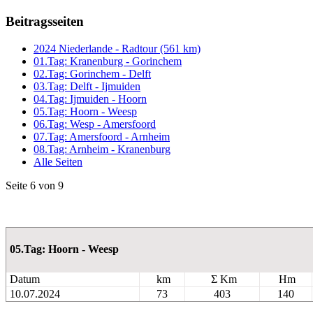
Beitragsseiten
2024 Niederlande - Radtour (561 km)
01.Tag: Kranenburg - Gorinchem
02.Tag: Gorinchem - Delft
03.Tag: Delft - Ijmuiden
04.Tag: Ijmuiden - Hoorn
05.Tag: Hoorn - Weesp
06.Tag: Wesp - Amersfoord
07.Tag: Amersfoord - Arnheim
08.Tag: Arnheim - Kranenburg
Alle Seiten
Seite 6 von 9
05.Tag: Hoorn - Weesp
Datum
km
Σ Km
Hm
10.07.2024
73
403
140