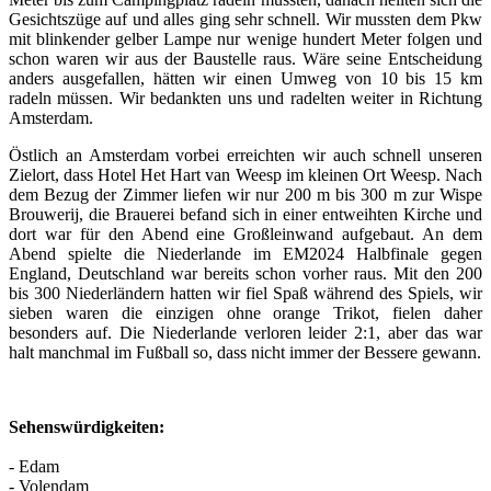
Gesichtszüge auf und alles ging sehr schnell. Wir mussten dem Pkw
mit blinkender gelber Lampe nur wenige hundert Meter folgen und
schon waren wir aus der Baustelle raus. Wäre seine Entscheidung
anders ausgefallen, hätten wir einen Umweg von 10 bis 15 km
radeln müssen. Wir bedankten uns und radelten weiter in Richtung
Amsterdam.
Östlich an Amsterdam vorbei erreichten wir auch schnell unseren
Zielort, dass Hotel Het Hart van Weesp im kleinen Ort Weesp. Nach
dem Bezug der Zimmer liefen wir nur 200 m bis 300 m zur Wispe
Brouwerij, die Brauerei befand sich in einer entweihten Kirche und
dort war für den Abend eine Großleinwand aufgebaut. An dem
Abend spielte die Niederlande im EM2024 Halbfinale gegen
England, Deutschland war bereits schon vorher raus. Mit den 200
bis 300 Niederländern hatten wir fiel Spaß während des Spiels, wir
sieben waren die einzigen ohne orange Trikot, fielen daher
besonders auf. Die Niederlande verloren leider 2:1, aber das war
halt manchmal im Fußball so, dass nicht immer der Bessere gewann.
Sehenswürdigkeiten:
- Edam
- Volendam