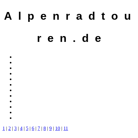
A l p e n r a d t o u
r e n . d e
1
|
2
|
3
|
4
|
5
|
6
|
7
|
8
|
9
|
10
|
11