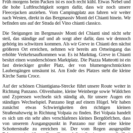
Früh morgens beim Packen ist es noch recht kühl. Etwas Nebel und
die hohe Luftfeuchtigkeit sorgen dafür, dass wir noch unsere
Fleecejacken anziehen. Vom Campingplatz aus fahren wir weiter
nach Westen, direkt in das Bergmassiv Monti del Chianti hinein. Wir
befinden uns auf der Strada del Vino chianti classico.
Die Steigungen im Bergmassiv Monti del Chianti sind nicht sehr
steil, das ständige auf und ab sorgt aber dafür, dass wir dennoch
gehörig ins schwitzen kommen. Als wir Greve in Chianti den nächst
größeren Ort erreichen, nehmen wir bereits am Ortseingang das
erhöhte Verkehrsaufkommen war. Es ist Markttag. Greve in Chianti
besitzt einen wunderschönen Marktplatz. Die Piazza Matteotti ist ein
fast dreieckiger großer Platz, der von blumengeschmückten
Laubengängen umsäumt ist. Am Ende des Platzes steht die kleine
Kirche Santa Croce.
Auf der schönen Chiantigiana-Strecke führt unsere Route weiter in
Richtung Panzano. Olivenhaine, kleine Weinberge sowie Wäldchen
und Zypressen wechseln sich ständig ab, für unsere Augen ein
ständiges Wechselspiel. Panzano liegt auf einem Hügel. Wir haben
zunächst etwas Schwierigkeiten den richtigen kleinen
Straßenabzweig in Richtung Volpaia zu finden. Bei Volpaia handelt
es sich um ein sehr altes verschlafenes kleines Bergdörfchen, dass
von unserem Ausgangspunkt in Panzano nur über eine kleine
Schotterstraße zu erreichen ist. Der vom Regen ausgespülte