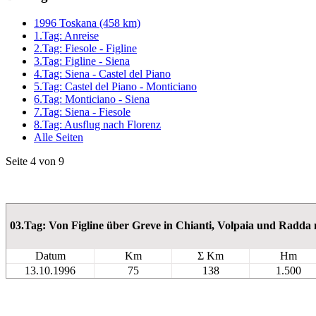
1996 Toskana (458 km)
1.Tag: Anreise
2.Tag: Fiesole - Figline
3.Tag: Figline - Siena
4.Tag: Siena - Castel del Piano
5.Tag: Castel del Piano - Monticiano
6.Tag: Monticiano - Siena
7.Tag: Siena - Fiesole
8.Tag: Ausflug nach Florenz
Alle Seiten
Seite 4 von 9
03.Tag: Von Figline über Greve in Chianti, Volpaia und Radda 
Datum
Km
Σ Km
Hm
13.10.1996
75
138
1.500