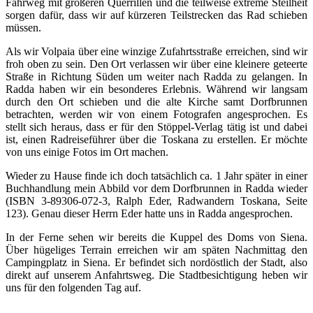
Fahrweg mit größeren Querrillen und die teilweise extreme Steilheit
sorgen dafür, dass wir auf kürzeren Teilstrecken das Rad schieben
müssen.
Als wir Volpaia über eine winzige Zufahrtsstraße erreichen, sind wir
froh oben zu sein. Den Ort verlassen wir über eine kleinere geteerte
Straße in Richtung Süden um weiter nach Radda zu gelangen. In
Radda haben wir ein besonderes Erlebnis. Während wir langsam
durch den Ort schieben und die alte Kirche samt Dorfbrunnen
betrachten, werden wir von einem Fotografen angesprochen. Es
stellt sich heraus, dass er für den Stöppel-Verlag tätig ist und dabei
ist, einen Radreiseführer über die Toskana zu erstellen. Er möchte
von uns einige Fotos im Ort machen.
Wieder zu Hause finde ich doch tatsächlich ca. 1 Jahr später in einer
Buchhandlung mein Abbild vor dem Dorfbrunnen in Radda wieder
(ISBN 3-89306-072-3, Ralph Eder, Radwandern Toskana, Seite
123). Genau dieser Herrn Eder hatte uns in Radda angesprochen.
In der Ferne sehen wir bereits die Kuppel des Doms von Siena.
Über hügeliges Terrain erreichen wir am späten Nachmittag den
Campingplatz in Siena. Er befindet sich nordöstlich der Stadt, also
direkt auf unserem Anfahrtsweg. Die Stadtbesichtigung heben wir
uns für den folgenden Tag auf.