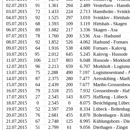
02.07.2015
91
1.361
294
2.489
Vesterhavs - Hanst
03.07.2015
72
1.433
224
2.713
Hanstholm - Svinkl
04.07.2015
92
1.525
297
3.010
Svinklov - Hirtshals
05.07.2015
68
1.593
109
3.119
Hirtshals - Skagen
06.07.2015
89
1.682
217
3.336
Skagen - Asa
07.07.2015
78
1.760
200
3.536
Asa - Hadsund
08.07.2015
92
1.852
526
4.062
Hadsund - Fornaes
09.07.2015
64
1.916
538
4.600
Fornaes - Kalovig
10.07.2015
95
2.012
645
5.245
Kalovig - Hussode
11.07.2015
106
2.117
803
6.048
Hussode - Morkholt
12.07.2015
96
2.213
659
6.707
Morkholt - Logismo
13.07.2015
75
2.288
490
7.197
Logismosestrand - 
14.07.2015
87
2.375
280
7.477
Aeroskibing - Mari
15.07.2015
64
2.439
200
7.677
Maribo Grossenbr
16.07.2015
79
2.518
255
7.932
Grossenbrode - Haf
17.07.2015
27
2.545
143
8.075
Haffkrug - Lübeck
18.07.2015
0
2.545
0
8.075
Besichtigung Lübe
19.07.2015
52
2.597
259
8.334
Lübeck - Boltenhag
20.07.2015
76
2.681
455
8.870
Boltenhagen - Küh
21.07.2015
67
2.748
125
8.995
Kühlungsborn - Di
22.07.2015
51
2.799
61
9.056
Dierhagen - Zingst