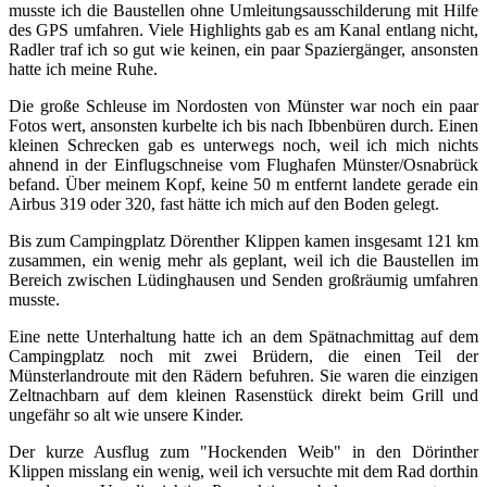
musste ich die Baustellen ohne Umleitungsausschilderung mit Hilfe
des GPS umfahren. Viele Highlights gab es am Kanal entlang nicht,
Radler traf ich so gut wie keinen, ein paar Spaziergänger, ansonsten
hatte ich meine Ruhe.
Die große Schleuse im Nordosten von Münster war noch ein paar
Fotos wert, ansonsten kurbelte ich bis nach Ibbenbüren durch. Einen
kleinen Schrecken gab es unterwegs noch, weil ich mich nichts
ahnend in der Einflugschneise vom Flughafen Münster/Osnabrück
befand. Über meinem Kopf, keine 50 m entfernt landete gerade ein
Airbus 319 oder 320, fast hätte ich mich auf den Boden gelegt.
Bis zum Campingplatz Dörenther Klippen kamen insgesamt 121 km
zusammen, ein wenig mehr als geplant, weil ich die Baustellen im
Bereich zwischen Lüdinghausen und Senden großräumig umfahren
musste.
Eine nette Unterhaltung hatte ich an dem Spätnachmittag auf dem
Campingplatz noch mit zwei Brüdern, die einen Teil der
Münsterlandroute mit den Rädern befuhren. Sie waren die einzigen
Zeltnachbarn auf dem kleinen Rasenstück direkt beim Grill und
ungefähr so alt wie unsere Kinder.
Der kurze Ausflug zum "Hockenden Weib" in den Dörinther
Klippen misslang ein wenig, weil ich versuchte mit dem Rad dorthin