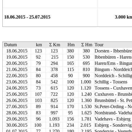
18.06.2015 - 25.07.2015
3.000 k
Datum
km
Σ Km
Hm
Σ Hm
Tour
18.06.2015
123
123
380
380
Dorsten - Ibbenbür
19.06.2015
92
215
150
530
Ibbenbüren - Hare
20.06.2015
79
294
165
695
Haren/Ems - Bing
21.06.2015
84
378
115
810
Bingum - Norddeic
22.06.2015
80
458
90
900
Norddeich - Schilli
23.06.2015
84
542
100
1.000
Schillig - Tossens
24.06.2015
73
615
120
1.120
Tossens - Cuxhave
25.06.2015
107
722
120
1.240
Cuxhaven - Brunsbü
26.06.2015
103
825
120
1.360
Brunsbüttel - St. Pe
27.06.2015
89
914
170
1.530
St.Peter-Ording - N
28.06.2015
83
997
95
1.625
Nordstrand- Vadeh
29.06.2015
96
1.093
156
1.781
Vadehavs - Esbjerg
30.06.2015
100
1.193
234
2.015
Esbjerg - Sondervig
01.07.2015
77
1.270
180
2.195
Sondervig - Vesterh