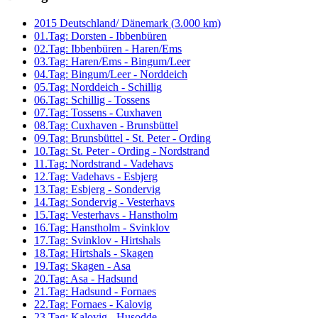
2015 Deutschland/ Dänemark (3.000 km)
01.Tag: Dorsten - Ibbenbüren
02.Tag: Ibbenbüren - Haren/Ems
03.Tag: Haren/Ems - Bingum/Leer
04.Tag: Bingum/Leer - Norddeich
05.Tag: Norddeich - Schillig
06.Tag: Schillig - Tossens
07.Tag: Tossens - Cuxhaven
08.Tag: Cuxhaven - Brunsbüttel
09.Tag: Brunsbüttel - St. Peter - Ording
10.Tag: St. Peter - Ording - Nordstrand
11.Tag: Nordstrand - Vadehavs
12.Tag: Vadehavs - Esbjerg
13.Tag: Esbjerg - Sondervig
14.Tag: Sondervig - Vesterhavs
15.Tag: Vesterhavs - Hanstholm
16.Tag: Hanstholm - Svinklov
17.Tag: Svinklov - Hirtshals
18.Tag: Hirtshals - Skagen
19.Tag: Skagen - Asa
20.Tag: Asa - Hadsund
21.Tag: Hadsund - Fornaes
22.Tag: Fornaes - Kalovig
23.Tag: Kalovig - Husodde