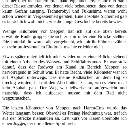
ich hier über die Bauernhöfe, hatte eigentlich Idylle pur und dann
dieser Riesenkomplex, von denen viele behaupteten, dass von denen
kaum Gefahr ausging. Tschnerobyl und Fukushima waren wohl
schon wieder in Vergessenheit geraten. Eine absolute Sicherheit gab
es tatsächlich wohl nicht, wie die junge Geschichte bereits bewies.
Wenige Kilometer vor Meppen traf ich auf die oben bereits
erwähnte Radlergruppe, die sich zu mir unter eine Brücke stellten.
Die Unterkünfte waren alle vorgebucht, wie mir ihr Führer erzählte,
ein sehr professionellen Eindruck machte er leider nicht.
Etwas später unterhielt ich mich wieder unter einer Brücke stehend
mit einem Arbeiter des Wasser- und Schiffahrtsamtes. Er war stolz
darauf, dass der Radweg am Kanal im Bereich Meppen so
hervorragend in Schuß war. Er hatte Recht, viele Kilometer war ich
auf Asphalt unterwegs. Das meine Radtaschen an dem Tag so
dreckig wurden, hat mit den Abschnitten zu tun, wo es eben maal
kein Asphalt gab. Der Weg war teilweise so aufgeweicht und
matschig, dass ich aufpaasen musste mit dem Rad nicht
wegzurutschen.
Die letzten Kilometer von Meppen nach Haren/Ems wurde das
Wetter langsam besser. Obwohl es Freitag Nachmittag war, traf ich
auf der Strecke niemanden an. Erst kurz vor Haren überholte ich
einen Jogger, der dort alleine Sport trieb.