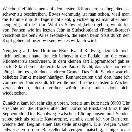
Welche Gefühle einen auf den ersten Kilometern so begleiten ist
schwer zu beschreiben. Etwas wehmütig ist man schon, weil man
die Familie nun 30 Tage nicht sieht, gleichzeitig ist man aber auch
neugierig auf die Tour. Wird es Schwierigkeiten geben, werde ich
von Pannen wie im letzten Jahr in Südschottland (Freilaufkörper)
verschont bleiben? Alles Gedanken, die einen beim Start durch den
Kopf gehen, ohne zu wissen, wie es wirklich wird.
Neugierig auf den Dortmund/Ems-Kanal Radweg, den ich noch
nicht befahren hatte, trat ich beherzt in die Pedale, um die ersten
Kilometer zu absolvieren. In dem kleinen Ort Lippramsdorf gab es
nach 18 km bereits die erste kurze Pause. Nicht, das ich schon eine
nötig hatte, es gab einen anderen Grund. Das Cafe Sander war ein
beliebter Punkt meiner häufigen Rennradtouren und dort hatte ich
von meiner Tour erzählt. Ich wollte mich für die nächsten 6 Wochen
verabschieden, denn vorher würde man mich dort nicht
wiedersehen.
Zunächst kam ich sehr zügig voran, bereits um kurz nach 09:00 Uhr
erreichte ich die Brücke über den Dormund-Emskanal kurz hinter
Seppenrade. Der Kanalweg zwischen Lüdinghausen und Senden
zeigte sich als reinste Katastrophe, ständig stand ich vor Barrieren,
welche den Beginn einer Baustelle anzeigten. Die Wegen waren
teilweise von den Baustellenfahrzeugen matschig, einige male