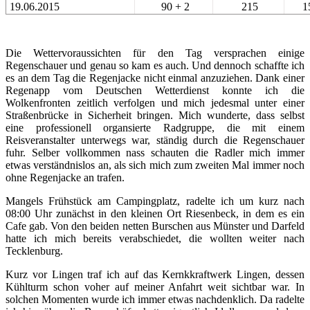
19.06.2015
90 + 2
215
1
Die Wettervoraussichten für den Tag versprachen einige
Regenschauer und genau so kam es auch. Und dennoch schaffte ich
es an dem Tag die Regenjacke nicht einmal anzuziehen. Dank einer
Regenapp vom Deutschen Wetterdienst konnte ich die
Wolkenfronten zeitlich verfolgen und mich jedesmal unter einer
Straßenbrücke in Sicherheit bringen. Mich wunderte, dass selbst
eine professionell organsierte Radgruppe, die mit einem
Reisveranstalter unterwegs war, ständig durch die Regenschauer
fuhr. Selber vollkommen nass schauten die Radler mich immer
etwas verständnislos an, als sich mich zum zweiten Mal immer noch
ohne Regenjacke an trafen.
Mangels Frühstück am Campingplatz, radelte ich um kurz nach
08:00 Uhr zunächst in den kleinen Ort Riesenbeck, in dem es ein
Cafe gab. Von den beiden netten Burschen aus Münster und Darfeld
hatte ich mich bereits verabschiedet, die wollten weiter nach
Tecklenburg.
Kurz vor Lingen traf ich auf das Kernkkraftwerk Lingen, dessen
Kühlturm schon voher auf meiner Anfahrt weit sichtbar war. In
solchen Momenten wurde ich immer etwas nachdenklich. Da radelte