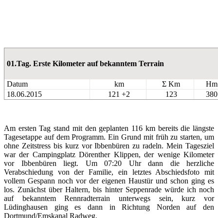
01.Tag. Erste Kilometer auf bekanntem Terrain
Datum
km
Σ Km
Hm
18.06.2015
121 +2
123
380
Am ersten Tag stand mit den geplanten 116 km bereits die längste
Tagesetappe auf dem Programm. Ein Grund mit früh zu starten, um
ohne Zeitstress bis kurz vor Ibbenbüren zu radeln. Mein Tagesziel
war der Campingplatz Dörenther Klippen, der wenige Kilometer
vor Ibbenbüren liegt. Um 07:20 Uhr dann die herzliche
Verabschiedung von der Familie, ein letztes Abschiedsfoto mit
vollem Gespann noch vor der eigenen Haustür und schon ging es
los. Zunächst über Haltern, bis hinter Seppenrade würde ich noch
auf bekanntem Rennradterrain unterwegs sein, kurz vor
Lüdinghausen ging es dann in Richtung Norden auf den
Dortmund/Emskanal Radweg.