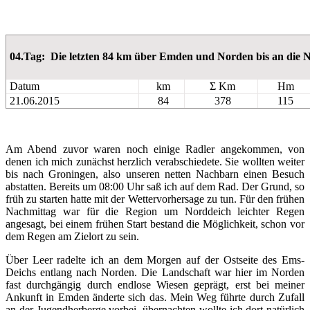
04.Tag: Die letzten 84 km über Emden und Norden bis an die 
Datum
km
Σ Km
Hm
21.06.2015
84
378
115
Am Abend zuvor waren noch einige Radler angekommen, von
denen ich mich zunächst herzlich verabschiedete. Sie wollten weiter
bis nach Groningen, also unseren netten Nachbarn einen Besuch
abstatten. Bereits um 08:00 Uhr saß ich auf dem Rad. Der Grund, so
früh zu starten hatte mit der Wettervorhersage zu tun. Für den frühen
Nachmittag war für die Region um Norddeich leichter Regen
angesagt, bei einem frühen Start bestand die Möglichkeit, schon vor
dem Regen am Zielort zu sein.
Über Leer radelte ich an dem Morgen auf der Ostseite des Ems-
Deichs entlang nach Norden. Die Landschaft war hier im Norden
fast durchgängig durch endlose Wiesen geprägt, erst bei meiner
Ankunft in Emden änderte sich das. Mein Weg führte durch Zufall
an der Jugendherberge vorbei, übernachten wollte ich dort natürlich