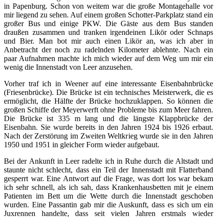
in Papenburg. Schon von weitem war die große Montagehalle vor
mir liegend zu sehen. Auf einem großen Schotter-Parkplatz stand ein
großer Bus und einige PKW. Die Gäste aus dem Bus standen
draußen zusammen und tranken irgendeinen Likör oder Schnaps
und Bier. Man bot mir auch einen Likör an, was ich aber in
Anbetracht der noch zu radelnden Kilometer ablehnte. Nach ein
paar Aufnahmen machte ich mich wieder auf dem Weg um mir ein
wenig die Innenstadt von Leer anzusehen.
Vorher traf ich in Weener auf eine interessante Eisenbahnbrücke
(Friesenbrücke). Die Brücke ist ein technisches Meisterwerk, die es
ermöglicht, die Hälfte der Brücke hochzuklappen. So können die
großen Schiffe der Meyerwerft ohne Probleme bis zum Meer fahren.
Die Brücke ist 335 m lang und die längste Klappbrücke der
Eisenbahn. Sie wurde bereits in den Jahren 1924 bis 1926 erbaut.
Nach der Zerstörung im Zweiten Weltkrieg wurde sie in den Jahren
1950 und 1951 in gleicher Form wieder aufgebaut.
Bei der Ankunft in Leer radelte ich in Ruhe durch die Altstadt und
staunte nicht schlecht, dass ein Teil der Innenstadt mit Flatterband
gesperrt war. Eine Antwort auf die Frage, was dort los war bekam
ich sehr schnell, als ich sah, dass Krankenhausbetten mit je einem
Patienten im Bett um die Wette durch die Innenstadt geschoben
wurden. Eine Passantin gab mir die Auskunft, dass es sich um ein
Juxrennen handelte, dass seit vielen Jahren erstmals wieder