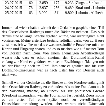
23.07.2015
60
2.859
177
9.233
Zingst - Stralsund
24.07.2015
78
2.937
256
9.489
Stralsund - Lubmin
25.07.2015
63
3.000
311
9.800
Lubmin - Ahlbeck
Immer mal wieder hatten wir mit dem Gedanken gespielt, einen Teil
des Ostseeküsten Radwegs unter die Räder zu nehmen. Das sich
daraus eine so lange Strecke ergeben würde, war ursprünglich nicht
vorgesehen. Meine erste Idee bestand lediglich darin, von zu Hause
zu starten, ich wollte mir das etwas umständliche Prozedere mit dem
Karton und Flugzeug sparen und es so machen wie auf meiner Tour
von Dorsten nach Rom. Von einem ehemaligen Arbeitskollegen
wusste ich, dass er schon zweimal den Dortmund-Ems-Kanal
entlang zur Nordsee gefahren war, seine Erzählungen "klangen mir
bei der Planung noch im Ohr". Ihm hatte es gefallen und bis zum
Dortmund-Ems-Kanal war es nach Osten hin von Dorsten auch
nicht weit.
Schnell war der Gedanke da, die Strecke an der Nordsee entlang mit
dem Ostseeküsten Radweg zu verbinden. Als meine Frau dann noch
den Vorschlag machte, ab Lübeck bis zur polnischen Grenze
(Usedom) mitzuradeln, war die Tour schon fast perfekt. Zuerst sollte
es ein erster Teil einer später noch zu vervollständigen
Deutschlandumrundung werden, aber warum nicht Dänemark