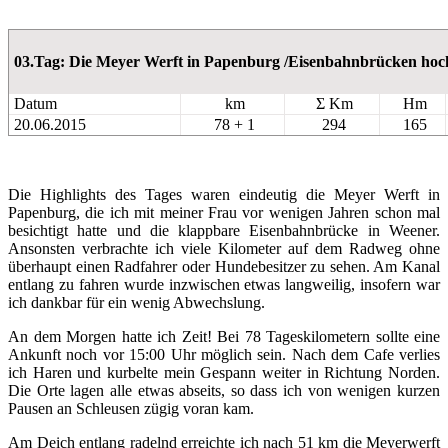
03.Tag: Die Meyer Werft in Papenburg /Eisenbahnbrücken hoc
Datum
km
Σ Km
Hm
20.06.2015
78 + 1
294
165
Die Highlights des Tages waren eindeutig die Meyer Werft in
Papenburg, die ich mit meiner Frau vor wenigen Jahren schon mal
besichtigt hatte und die klappbare Eisenbahnbrücke in Weener.
Ansonsten verbrachte ich viele Kilometer auf dem Radweg ohne
überhaupt einen Radfahrer oder Hundebesitzer zu sehen. Am Kanal
entlang zu fahren wurde inzwischen etwas langweilig, insofern war
ich dankbar für ein wenig Abwechslung.
An dem Morgen hatte ich Zeit! Bei 78 Tageskilometern sollte eine
Ankunft noch vor 15:00 Uhr möglich sein. Nach dem Cafe verlies
ich Haren und kurbelte mein Gespann weiter in Richtung Norden.
Die Orte lagen alle etwas abseits, so dass ich von wenigen kurzen
Pausen an Schleusen zügig voran kam.
Am Deich entlang radelnd erreichte ich nach 51 km die Meyerwerft