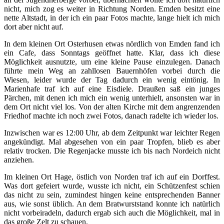
nicht, mich zog es weiter in Richtung Norden. Emden besitzt eine
nette Altstadt, in der ich ein paar Fotos machte, lange hielt ich mich
dort aber nicht auf.
In dem kleinen Ort Osterhusen etwas nördlich von Emden fand ich
ein Cafe, dass Sonntags geöffnet hatte. Klar, dass ich diese
Möglichkeit ausnutzte, um eine kleine Pause einzulegen. Danach
führte mein Weg an zahllosen Bauernhöfen vorbei durch die
Wiesen, leider wurde der Tag dadurch ein wenig eintönig. In
Marienhafe traf ich auf eine Eisdiele. Draußen saß ein junges
Pärchen, mit denen ich mich ein wenig unterhielt, ansonsten war in
dem Ort nicht viel los. Von der alten Kirche mit dem angrenzenden
Friedhof machte ich noch zwei Fotos, danach radelte ich wieder los.
Inzwischen war es 12:00 Uhr, ab dem Zeitpunkt war leichter Regen
angekündigt. Mal abgesehen von ein paar Tropfen, blieb es aber
relativ trocken. Die Regenjacke musste ich bis nach Nordeich nicht
anziehen.
Im kleinen Ort Hage, östlich von Norden traf ich auf ein Dorffest.
Was dort gefeiert wurde, wusste ich nicht, ein Schützenfest schien
das nicht zu sein, zumindest hingen keine entsprechenden Banner
aus, wie sonst üblich. An dem Bratwurststand konnte ich natürlich
nicht vorbeiradeln, dadurch ergab sich auch die Möglichkeit, mal in
das große Zelt zu schauen.