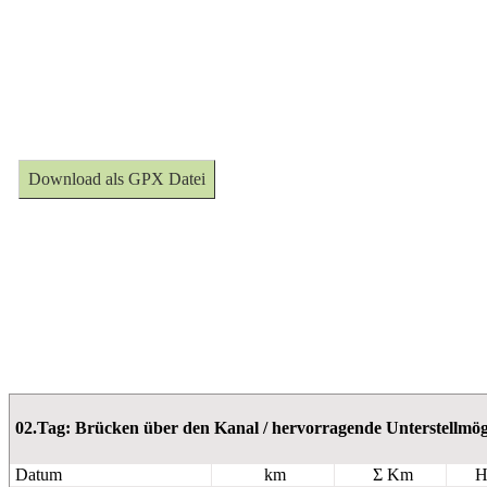
Download als GPX Datei
02.Tag: Brücken über den Kanal / hervorragende Unterstellm
Datum
km
Σ Km
H