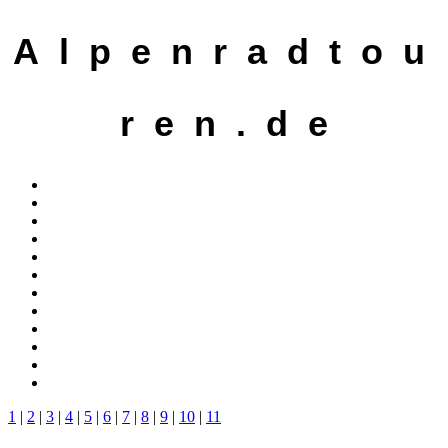
A l p e n r a d t o u
r e n . d e
1
|
2
|
3
|
4
|
5
|
6
|
7
|
8
|
9
|
10
|
11