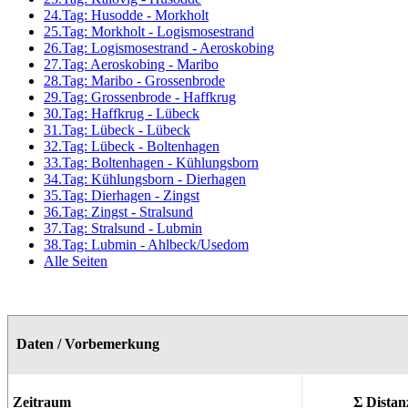
24.Tag: Husodde - Morkholt
25.Tag: Morkholt - Logismosestrand
26.Tag: Logismosestrand - Aeroskobing
27.Tag: Aeroskobing - Maribo
28.Tag: Maribo - Grossenbrode
29.Tag: Grossenbrode - Haffkrug
30.Tag: Haffkrug - Lübeck
31.Tag: Lübeck - Lübeck
32.Tag: Lübeck - Boltenhagen
33.Tag: Boltenhagen - Kühlungsborn
34.Tag: Kühlungsborn - Dierhagen
35.Tag: Dierhagen - Zingst
36.Tag: Zingst - Stralsund
37.Tag: Stralsund - Lubmin
38.Tag: Lubmin - Ahlbeck/Usedom
Alle Seiten
Daten / Vorbemerkung
Zeitraum
Σ Distan