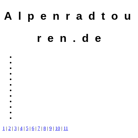
A l p e n r a d t o u
r e n . d e
1
|
2
|
3
|
4
|
5
|
6
|
7
|
8
|
9
|
10
|
11