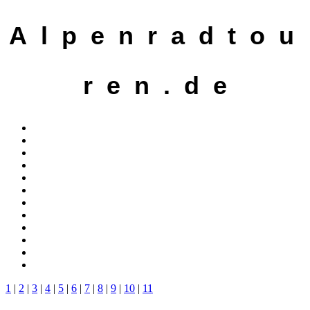
A l p e n r a d t o u
r e n . d e
1
|
2
|
3
|
4
|
5
|
6
|
7
|
8
|
9
|
10
|
11