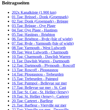
Beitragsseiten
202x Kanalküste (1.900 km)
01.Tag: Brüssel - Donk (Groenpark)
02.Tag: Donk (Groenpark) - Brügge
03.Tag: Brügge - Oye Plage
04.Tag: Oye Plage - Hastings
05.Tag: Hastings - Brighton
06.Tag: Brighton - Ryde (Isle of wight)
07.Tag: Ryde - Yarmouth (Isle of wight)
08.Tag: Yarmouth - West Lulworth
09.Tag: West Lulworth - Charmouth
10.Tag: Charmouth - Dawlish Warren
11.Tag: Dawlish Warren - Dartmouth
12.Tag: Dartmouth - Plymouth - Roscoff
13.Tag: Roscoff - Plougasnou
14.Tag: Plougasnou - Trebeurden
15.Tag: Trebeurden - Paimpol
16.Tag: Paimpol - Bellevue sur mer
17.Tag: Bellevue sur mer - St. Cast
18.Tag: St. Cast - St. Hellier (Jersey)
19.Tag: St. Hellier (Jersey) - Carteret
20.Tag: Carteret - Barfleur
21.Tag: Barfleur - Vierville sur mer
22.Tag: Vierville sur mer - Deauville