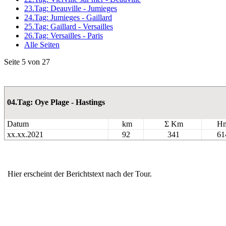
23.Tag: Deauville - Jumieges
24.Tag: Jumieges - Gaillard
25.Tag: Gaillard - Versailles
26.Tag: Versailles - Paris
Alle Seiten
Seite 5 von 27
04.Tag: Oye Plage - Hastings
Datum
km
Σ Km
H
xx.xx.2021
92
341
61
Hier erscheint der Berichtstext nach der Tour.