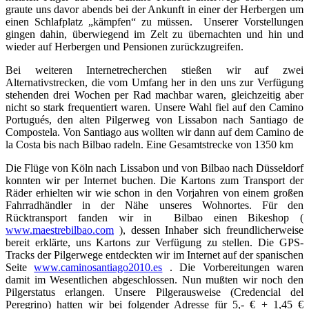
graute uns davor abends bei der Ankunft in einer der Herbergen um
einen Schlafplatz „kämpfen“ zu müssen. Unserer Vorstellungen
gingen dahin, überwiegend im Zelt zu übernachten und hin und
wieder auf Herbergen und Pensionen zurückzugreifen.
Bei weiteren Internetrecherchen stießen wir auf zwei
Alternativstrecken, die vom Umfang her in den uns zur Verfügung
stehenden drei Wochen per Rad machbar waren, gleichzeitig aber
nicht so stark frequentiert waren. Unsere Wahl fiel auf den Camino
Portugués, den alten Pilgerweg von Lissabon nach Santiago de
Compostela. Von Santiago aus wollten wir dann auf dem Camino de
la Costa bis nach Bilbao radeln. Eine Gesamtstrecke von 1350 km
Die Flüge von Köln nach Lissabon und von Bilbao nach Düsseldorf
konnten wir per Internet buchen. Die Kartons zum Transport der
Räder erhielten wir wie schon in den Vorjahren von einem großen
Fahrradhändler in der Nähe unseres Wohnortes. Für den
Rücktransport fanden wir in Bilbao einen Bikeshop (
www.maestrebilbao.com
), dessen Inhaber sich freundlicherweise
bereit erklärte, uns Kartons zur Verfügung zu stellen. Die GPS-
Tracks der Pilgerwege entdeckten wir im Internet auf der spanischen
Seite
www.caminosantiago2010.es
. Die Vorbereitungen waren
damit im Wesentlichen abgeschlossen. Nun mußten wir noch den
Pilgerstatus erlangen. Unsere Pilgerausweise (Credencial del
Peregrino) hatten wir bei folgender Adresse für 5,- € + 1,45 €