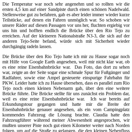
Die Temperatur war noch sehr angenehm und so rollten wir die
ersten 4,5 km auf einer Sandpiste durch einen schönen Nadelwald.
Stellenweise gut zu befahren, gab es aber leider immer wieder kurze
Teilstücke, auf denen ein Fahren unmöglich war. So schoben wir
unsere Räder auf diesen Passagen vor uns her, fluchten ergiebig vor
uns hin und hofften endlich die Brücke über den Rio Tejo zu
erreichen. Auf der kleineren Nationalstraße N3-3, die sich auf der
anderen Tejo-Seite befand, würde sich mit Sicherheit wieder
durchgängig radeln lassen.
Die Brücke über den Rio Tejo hatte ich mir zu Hause sogar noch
mit Hilfe von Google Earth angesehen, weil mir nicht klar war, ob
es eine reine Eisenbahnbrücke war. Das Foto, das dort zu sehen
war, zeigte an der Seite sogar eine schmale Spur für Fußgänger und
Radfahrer, sowie eine Ampel gesteuerte einspurige Fahrbahn für
PKW. Leider hatte ich zu Hause übersehen, dass es parallel zum Rio
Tejo noch einen kleinen Nebenarm gab, über den eine weitere
Brücke führte. Die Brücke stellte für uns zunächst ein Problem dar,
weil es eine reine Eisenbahnbrücke war. Ich war bereits auf
Erkundungstour gegangen und hatte mir die Breite der
Eisenbahnbrücke genauer angesehen, als ein vom Campingplatz
kommendes Fahrzeug die Lösung brachte. Claudia hatte den
Fahrzeugführer während meiner Abwesenheit angesprochen, wir
mußten unserer Piste noch gut einen Kilometer weiter nach Norden
folgen, um auf die Straße zu gelangen, die den kleinen Nebenfluss