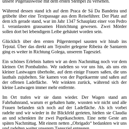
unsere Pilgerausweise mit dem ersten Stempel zu versehen.
Während dessen stand ich auf dem Praca de Sá Da Bandeira und
grübelte über eine Textpassage aus dem Reiseführer. Der Platz auf
dem ich gerade stand, war im Jahr 1347 Schauplatz einer von Pedro
I. veranlassten grausamen Hinrichtung gewesen. Zwei Mörder
sollen dort bei lebendigem Leibe gehäutet worden sein.
Glücklich über den ersten Pilgerstempel sausten wir hinab ins
Tejotal. Über das direkt am Tejoufer gelegene Ribeira de Santarem
ging es weiter in Richtung Golega, unserem Tagesziel.
Ein schönes Erlebnis hatten wir an dem Nachmittag noch vor dem
kleinen Ort Pombalinho. Wir radelten so vor uns hin, als uns ein
kleiner Lastwagen überholte, auf dem einige Frauen saßen, die uns
lauthals zujubelten. Sie kamen von der Paprikaernte und saßen auf
der offenen Ladefläche. Wir winkten zurück, während sich der
kleine Lastwagen immer mehr entfernte.
Im Ort trafen wir sie dann wieder. Der Wagen stand am
Fahrbahnrand, warum er gehalten hatte, wussten wir nicht und alle
Frauen befanden sich noch auf der Ladefläche. Als ich vorbei
radelte und wir wieder in ihr Blickfeld gerieten, hielten sie Claudia
an und schenkten ihr zwei Paprikaschoten. Eine nette Geste am
späten Nachmittag. Mit einem netten „Obrigado“ bedankten wir uns
und radelten weiter unserem Tagesziel entgegen.