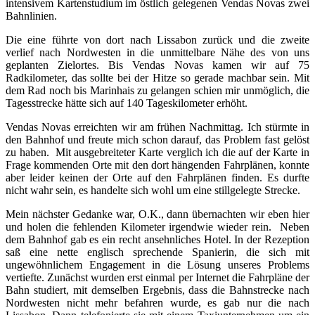
intensivem Kartenstudium im östlich gelegenen Vendas Novas zwei
Bahnlinien.
Die eine führte von dort nach Lissabon zurück und die zweite
verlief nach Nordwesten in die unmittelbare Nähe des von uns
geplanten Zielortes. Bis Vendas Novas kamen wir auf 75
Radkilometer, das sollte bei der Hitze so gerade machbar sein. Mit
dem Rad noch bis Marinhais zu gelangen schien mir unmöglich, die
Tagesstrecke hätte sich auf 140 Tageskilometer erhöht.
Vendas Novas erreichten wir am frühen Nachmittag. Ich stürmte in
den Bahnhof und freute mich schon darauf, das Problem fast gelöst
zu haben. Mit ausgebreiteter Karte verglich ich die auf der Karte in
Frage kommenden Orte mit den dort hängenden Fahrplänen, konnte
aber leider keinen der Orte auf den Fahrplänen finden. Es durfte
nicht wahr sein, es handelte sich wohl um eine stillgelegte Strecke.
Mein nächster Gedanke war, O.K., dann übernachten wir eben hier
und holen die fehlenden Kilometer irgendwie wieder rein. Neben
dem Bahnhof gab es ein recht ansehnliches Hotel. In der Rezeption
saß eine nette englisch sprechende Spanierin, die sich mit
ungewöhnlichem Engagement in die Lösung unseres Problems
vertiefte. Zunächst wurden erst einmal per Internet die Fahrpläne der
Bahn studiert, mit demselben Ergebnis, dass die Bahnstrecke nach
Nordwesten nicht mehr befahren wurde, es gab nur die nach