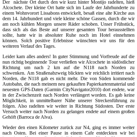
Der nächste Ort durch den wir kurz hinter Montijo radelten, hieß
Alcochete. Der kleine Ort hatte sich im Laufe der Jahrhunderte zu
einem Wohnvorort Lissabons entwickelt, besaß eine alte Kirche aus
dem 14. Jahrhundert und viele kleine schöne Gassen, durch die wir
am noch kühlen Morgen unsere Räder schoben. Unser Frühstück,
dass sich als das Beste auf unserer gesamten Tour herausstellten
sollte, hatte wir in absoluter Ruhe noch im Hotel einnehmen
können. Solch positive Erlebnisse wünschten wir uns für den
weiteren Verlauf des Tages.
Leider kam alles anders! In guter Stimmung und Vorfreude auf die
nun richtig beginnende Tour verließen wir Alcochete in südöstlicher
Richtung um nach 2 km auf die N118 nach Norden zu
schwenken. Am Straßenabzweig blickten wir reichlich irritiert nach
Norden, die N118 gab es nicht mehr. Die von Süden kommende
Autobahn, die nach meinem neu gekauften Papierkartenmaterial und
neuesten GPS-Daten (Garmin CityNavigator2010) dort endete, war
in der Zwischenzeit nach Norden verlängert worden. Es gab keine
Möglichkeit, in unmittelbarer Nähe unserer Streckenführung zu
folgen. Also radelten wir weiter in Richtung Südosten. Der erste
Versuch weiter nach Norden zu gelangen endete auf einem großen
Gehöft (Barroca de Alva).
Wieder den einen Kilometer zurück zur N4, ging es immer weiter
nach Osten. Bei einer Pause in einem Cafe entdeckten wir bei