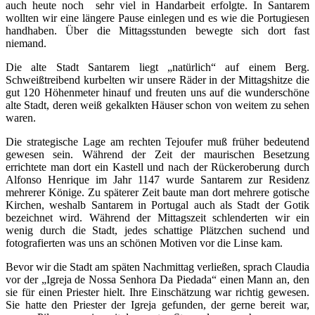
auch heute noch sehr viel in Handarbeit erfolgte. In Santarem
wollten wir eine längere Pause einlegen und es wie die Portugiesen
handhaben. Über die Mittagsstunden bewegte sich dort fast
niemand.
Die alte Stadt Santarem liegt „natürlich“ auf einem Berg.
Schweißtreibend kurbelten wir unsere Räder in der Mittagshitze die
gut 120 Höhenmeter hinauf und freuten uns auf die wunderschöne
alte Stadt, deren weiß gekalkten Häuser schon von weitem zu sehen
waren.
Die strategische Lage am rechten Tejoufer muß früher bedeutend
gewesen sein. Während der Zeit der maurischen Besetzung
errichtete man dort ein Kastell und nach der Rückeroberung durch
Alfonso Henrique im Jahr 1147 wurde Santarem zur Residenz
mehrerer Könige. Zu späterer Zeit baute man dort mehrere gotische
Kirchen, weshalb Santarem in Portugal auch als Stadt der Gotik
bezeichnet wird. Während der Mittagszeit schlenderten wir ein
wenig durch die Stadt, jedes schattige Plätzchen suchend und
fotografierten was uns an schönen Motiven vor die Linse kam.
Bevor wir die Stadt am späten Nachmittag verließen, sprach Claudia
vor der „Igreja de Nossa Senhora Da Piedada“ einen Mann an, den
sie für einen Priester hielt. Ihre Einschätzung war richtig gewesen.
Sie hatte den Priester der Igreja gefunden, der gerne bereit war,