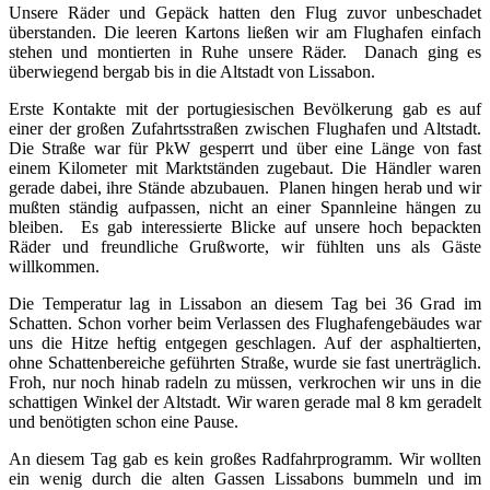
Unsere Räder und Gepäck hatten den Flug zuvor unbeschadet
überstanden. Die leeren Kartons ließen wir am Flughafen einfach
stehen und montierten in Ruhe unsere Räder. Danach ging es
überwiegend bergab bis in die Altstadt von Lissabon.
Erste Kontakte mit der portugiesischen Bevölkerung gab es auf
einer der großen Zufahrtsstraßen zwischen Flughafen und Altstadt.
Die Straße war für PkW gesperrt und über eine Länge von fast
einem Kilometer mit Marktständen zugebaut. Die Händler waren
gerade dabei, ihre Stände abzubauen. Planen hingen herab und wir
mußten ständig aufpassen, nicht an einer Spannleine hängen zu
bleiben. Es gab interessierte Blicke auf unsere hoch bepackten
Räder und freundliche Grußworte, wir fühlten uns als Gäste
willkommen.
Die Temperatur lag in Lissabon an diesem Tag bei 36 Grad im
Schatten. Schon vorher beim Verlassen des Flughafengebäudes war
uns die Hitze heftig entgegen geschlagen. Auf der asphaltierten,
ohne Schattenbereiche geführten Straße, wurde sie fast unerträglich.
Froh, nur noch hinab radeln zu müssen, verkrochen wir uns in die
schattigen Winkel der Altstadt. Wir waren gerade mal 8 km geradelt
und benötigten schon eine Pause.
An diesem Tag gab es kein großes Radfahrprogramm. Wir wollten
ein wenig durch die alten Gassen Lissabons bummeln und im