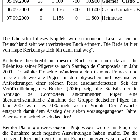
05.09.2009
58
1.100
700
10.900
Guemes - Castro U
06.09.2009
56
1.156
700
11.600
Castro Urdiales - B
07.09.2009
0
1.156
0
11.600
Heimreise
Die Überschrift dieses Kapitels wird so manchen Leser an ein in
Deutschland sehr weit verbreitetes Buch erinnern. Die Rede ist hier
von Hape Kerkelings „Ich bin dann mal weg“.
Kerkeling beschreibt in diesem Buch sehr eindrucksvoll die
Erlebnisse seiner Pilgerreise nach Santiago de Compostela im Jahr
2001. Er wählte für seine Wanderung den Camino Frances und
musste sich wie alle Pilger mit den physischen und psychischen
Anforderungen einer solchen Reise auseinandersetzen. Seit der
Veröffentlichung des Buches (2006) zeigt die Statistik der in
Santiago de Compostela ankommenden Pilger eine
überdurchschnittliche Zunahme der Gruppe deutscher Pilger. Im
Jahr 2007 waren es 71% mehr als im Vorjahr. Der Zuwachs
entsprach damit dem Anstieg der sieben vorausgegangenen Jahre.
Aber warum schreibe ich das hier?
Bei der Planung unseres eigenen Pilgerweges wurde uns klar, dass
die Zunahme auch negative Auswirkungen haben mußte. Da die
meisten Pilger auf dem Camino Frances unterwegs sein würden,