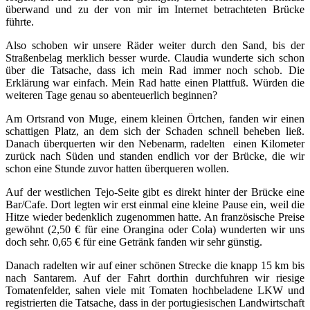
überwand und zu der von mir im Internet betrachteten Brücke
führte.
Also schoben wir unsere Räder weiter durch den Sand, bis der
Straßenbelag merklich besser wurde. Claudia wunderte sich schon
über die Tatsache, dass ich mein Rad immer noch schob. Die
Erklärung war einfach. Mein Rad hatte einen Plattfuß. Würden die
weiteren Tage genau so abenteuerlich beginnen?
Am Ortsrand von Muge, einem kleinen Örtchen, fanden wir einen
schattigen Platz, an dem sich der Schaden schnell beheben ließ.
Danach überquerten wir den Nebenarm, radelten einen Kilometer
zurück nach Süden und standen endlich vor der Brücke, die wir
schon eine Stunde zuvor hatten überqueren wollen.
Auf der westlichen Tejo-Seite gibt es direkt hinter der Brücke eine
Bar/Cafe. Dort legten wir erst einmal eine kleine Pause ein, weil die
Hitze wieder bedenklich zugenommen hatte. An französische Preise
gewöhnt (2,50 € für eine Orangina oder Cola) wunderten wir uns
doch sehr. 0,65 € für eine Getränk fanden wir sehr günstig.
Danach radelten wir auf einer schönen Strecke die knapp 15 km bis
nach Santarem. Auf der Fahrt dorthin durchfuhren wir riesige
Tomatenfelder, sahen viele mit Tomaten hochbeladene LKW und
registrierten die Tatsache, dass in der portugiesischen Landwirtschaft