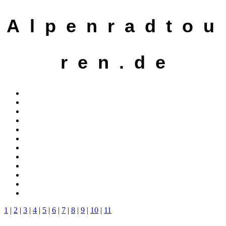
A l p e n r a d t o u
r e n . d e
1
|
2
|
3
|
4
|
5
|
6
|
7
|
8
|
9
|
10
|
11