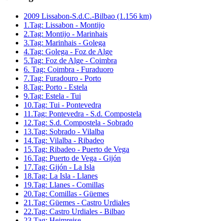
2009 Lissabon-S.d.C.-Bilbao (1.156 km)
1.Tag: Lissabon - Montijo
2.Tag: Montijo - Marinhais
3.Tag: Marinhais - Golega
4.Tag: Golega - Foz de Alge
5.Tag: Foz de Alge - Coimbra
6. Tag: Coimbra - Furaduoro
7.Tag: Furadouro - Porto
8.Tag: Porto - Estela
9.Tag: Estela - Tui
10.Tag: Tui - Pontevedra
11.Tag: Pontevedra - S.d. Compostela
12.Tag: S.d. Compostela - Sobrado
13.Tag: Sobrado - Vilalba
14.Tag: Vilalba - Ribadeo
15.Tag: Ribadeo - Puerto de Vega
16.Tag: Puerto de Vega - Gijón
17.Tag: Gijón - La Isla
18.Tag: La Isla - Llanes
19.Tag: Llanes - Comillas
20.Tag: Comillas - Güemes
21.Tag: Güemes - Castro Urdiales
22.Tag: Castro Urdiales - Bilbao
23.Tag: Heimreise