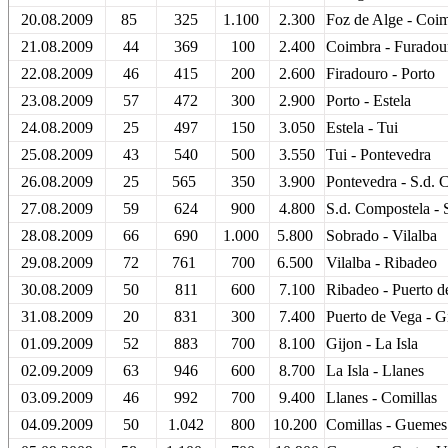
20.08.2009
85
325
1.100
2.300
Foz de Alge - Coi
21.08.2009
44
369
100
2.400
Coimbra - Furado
22.08.2009
46
415
200
2.600
Firadouro - Porto
23.08.2009
57
472
300
2.900
Porto - Estela
24.08.2009
25
497
150
3.050
Estela - Tui
25.08.2009
43
540
500
3.550
Tui - Pontevedra
26.08.2009
25
565
350
3.900
Pontevedra - S.d. 
27.08.2009
59
624
900
4.800
S.d. Compostela -
28.08.2009
66
690
1.000
5.800
Sobrado - Vilalba
29.08.2009
72
761
700
6.500
Vilalba - Ribadeo
30.08.2009
50
811
600
7.100
Ribadeo - Puerto d
31.08.2009
20
831
300
7.400
Puerto de Vega - 
01.09.2009
52
883
700
8.100
Gijon - La Isla
02.09.2009
63
946
600
8.700
La Isla - Llanes
03.09.2009
46
992
700
9.400
Llanes - Comillas
04.09.2009
50
1.042
800
10.200
Comillas - Guemes