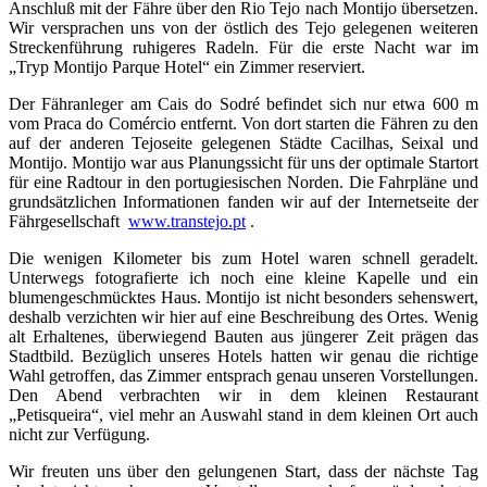
Anschluß mit der Fähre über den Rio Tejo nach Montijo übersetzen.
Wir versprachen uns von der östlich des Tejo gelegenen weiteren
Streckenführung ruhigeres Radeln. Für die erste Nacht war im
„Tryp Montijo Parque Hotel“ ein Zimmer reserviert.
Der Fähranleger am Cais do Sodré befindet sich nur etwa 600 m
vom Praca do Comércio entfernt. Von dort starten die Fähren zu den
auf der anderen Tejoseite gelegenen Städte Cacilhas, Seixal und
Montijo. Montijo war aus Planungssicht für uns der optimale Startort
für eine Radtour in den portugiesischen Norden. Die Fahrpläne und
grundsätzlichen Informationen fanden wir auf der Internetseite der
Fährgesellschaft
www.transtejo.pt
.
Die wenigen Kilometer bis zum Hotel waren schnell geradelt.
Unterwegs fotografierte ich noch eine kleine Kapelle und ein
blumengeschmücktes Haus. Montijo ist nicht besonders sehenswert,
deshalb verzichten wir hier auf eine Beschreibung des Ortes. Wenig
alt Erhaltenes, überwiegend Bauten aus jüngerer Zeit prägen das
Stadtbild. Bezüglich unseres Hotels hatten wir genau die richtige
Wahl getroffen, das Zimmer entsprach genau unseren Vorstellungen.
Den Abend verbrachten wir in dem kleinen Restaurant
„Petisqueira“, viel mehr an Auswahl stand in dem kleinen Ort auch
nicht zur Verfügung.
Wir freuten uns über den gelungenen Start, dass der nächste Tag