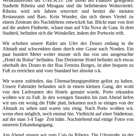
Weltkulturerbes der UNESCO. Die direkt am Flußufer gelegenen
Stadteile Ribeira und Miragaia sind die beliebtesten Wohnviertel.
Ribeira wird seit Jahren renoviert und besitzt die meisten
Restaurants und Bars. Kein Wunder, das sich dieses Viertel zu
einem Zentrum des Nachtlebens entwickelt hat. Blickt man von dort
auf die andere Flußseite, schaut man auf Vila Nova de Gaia. In dem
Stadtteil, befinden sich die Weinkeller, indem der Portwein reift.
Wir schoben unsere Räder am Ufer des Douro entlang in die
Altstadt und schwenkten dann durch eine Gasse nach Norden. Ein
paar hundert Meter weiter musste sich das von uns ausgesuchte
„Hotel da Bolsa“ befinden. Das Dreisterne Hotel befindet sich etwas
oberhalb des Douro in der Rua Ferreira Borges, ist aber bequem zu
Fuß zu erreichen und vom Standard her absolut o.k.
Wir waren zufrieden, das Übernachtungsproblem gelöst zu haben.
Unsere Fahrräder befanden sich in einem kleinen Gang, der wohl
von den Lieferanten des Hotels genutzt wurde, Porto erkunden
wollten wir zu Fuß. In den wenigen Stunden bis zum Abend liefen
wir uns ein wenig die Füße platt, bekamen noch so einiges von der
Altstadt zu sehen und waren uns einig. Nach Porto wollten wir,
wenn eben möglich, noch einmal hin. Vielleicht auf einer Städtetour,
auf der man 3-4 Tage Zeit hätte. Nachstehend mal einige Fotos von
unserem Erkundungsgang.
Am Abend gingen wir zum Cais da Ribeira. Die Uferstraße ist der