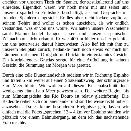
erschien vor unserem Tisch ein Spanier, der gestikulierend auf uns
einredete. Eigentlich waren wir noch mehr mit uns selbst und
unserem spärlichen Frühstück beschäftigt, als auf Gespräche mit
fremden Spaniern eingestellt. Er lies aber nicht locker, zupfte an
seinem T-shirt und wollte es schon ausziehen, als wir endlich
verstanden, was er von uns wollte. Wir hatten unsere Wäscheleine
samt Klammerbeutel hängen lassen und unseren spanischen
Zeltnachbarn nicht erkannt. Er war 400 m hinter uns her gelaufen
um uns netterweise darauf hinzuweisen. Also lief ich mit ihm zu
unserem Stellplatz zurück, bedankte mich noch etwas vor mich hin
träumend mit einem Obrigado und blickte in ein erstauntes Gesicht.
Ein korrigierendes Gracias sorgte für eine Aufhellung in seinem
Gesicht, die Stimmung am Morgen war gerettet.
Durch eine tolle Dünenlandschaft radelten wir in Richtung Espinho
und trafen 6 km weiter auf einen Straßenabzweig, der schnurgerade
zum Meer führte. Wir wollten auf diesem Küstenabschnitt doch
wenigstens einmal am Meer gewesen sein. Die weitere Region bis
zum Mündungsdelta des Rio Douro ist relativ gleichförmig. Die
Badeorte reihen sich dort aneinander und sind teilweise recht hübsch
anzusehen. Da es keine besonderen Ereignisse gab, lassen wir
einfach mal die Fotos „sprechen“! 3 – 4 km vor Espinho standen wir
plötzlich vor einem Bahnübergang, an dem ich das nachstehende
Foto machte.