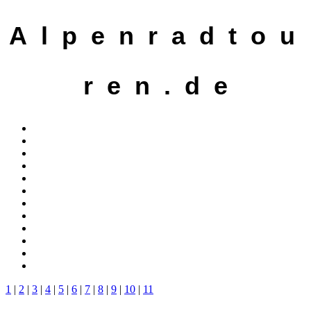
A l p e n r a d t o u
r e n . d e
1
|
2
|
3
|
4
|
5
|
6
|
7
|
8
|
9
|
10
|
11