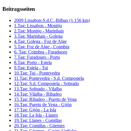
Beitragsseiten
2009 Lissabon-S.d.C.-Bilbao (1.156 km)
1.Tag: Lissabon - Montijo
2.Tag: Montijo - Marinhais
3.Tag: Marinhais - Golega
4.Tag: Golega - Foz de Alge
5.Tag: Foz de Alge - Coimbra
6. Tag: Coimbra - Furaduoro
7.Tag: Furadouro - Porto
8.Tag: Porto - Estela
9.Tag: Estela - Tui
10.Tag: Tui - Pontevedra
11.Tag: Pontevedra - S.d. Compostela
12.Tag: S.d. Compostela - Sobrado
13.Tag: Sobrado - Vilalba
14.Tag: Vilalba - Ribadeo
15.Tag: Ribadeo - Puerto de Vega
16.Tag: Puerto de Vega - Gijón
17.Tag: Gijón - La Isla
18.Tag: La Isla - Llanes
19.Tag: Llanes - Comillas
20.Tag: Comillas - Güemes
21.Tag: Güemes - Castro Urdiales