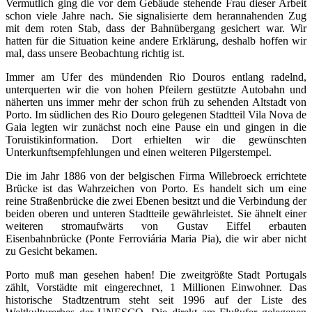
Vermutlich ging die vor dem Gebäude stehende Frau dieser Arbeit
schon viele Jahre nach. Sie signalisierte dem herannahenden Zug
mit dem roten Stab, dass der Bahnübergang gesichert war. Wir
hatten für die Situation keine andere Erklärung, deshalb hoffen wir
mal, dass unsere Beobachtung richtig ist.
Immer am Ufer des mündenden Rio Douros entlang radelnd,
unterquerten wir die von hohen Pfeilern gestützte Autobahn und
näherten uns immer mehr der schon früh zu sehenden Altstadt von
Porto. Im südlichen des Rio Douro gelegenen Stadtteil Vila Nova de
Gaia legten wir zunächst noch eine Pause ein und gingen in die
Toruistikinformation. Dort erhielten wir die gewünschten
Unterkunftsempfehlungen und einen weiteren Pilgerstempel.
Die im Jahr 1886 von der belgischen Firma Willebroeck errichtete
Brücke ist das Wahrzeichen von Porto. Es handelt sich um eine
reine Straßenbrücke die zwei Ebenen besitzt und die Verbindung der
beiden oberen und unteren Stadtteile gewährleistet. Sie ähnelt einer
weiteren stromaufwärts von Gustav Eiffel erbauten
Eisenbahnbrücke (Ponte Ferroviária Maria Pia), die wir aber nicht
zu Gesicht bekamen.
Porto muß man gesehen haben! Die zweitgrößte Stadt Portugals
zählt, Vorstädte mit eingerechnet, 1 Millionen Einwohner. Das
historische Stadtzentrum steht seit 1996 auf der Liste des