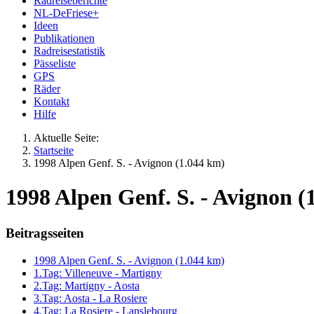
Radreiseberichte
NL-DeFriese+
Ideen
Publikationen
Radreisestatistik
Pässeliste
GPS
Räder
Kontakt
Hilfe
Aktuelle Seite:
Startseite
1998 Alpen Genf. S. - Avignon (1.044 km)
1998 Alpen Genf. S. - Avignon (1
Beitragsseiten
1998 Alpen Genf. S. - Avignon (1.044 km)
1.Tag: Villeneuve - Martigny
2.Tag: Martigny - Aosta
3.Tag: Aosta - La Rosiere
4.Tag: La Rosiere - Lanslebourg