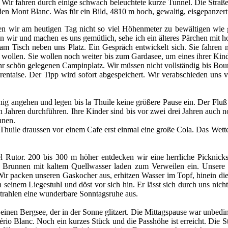
t. Wir fahren durch einige schwach beleuchtete kurze Tunnel. Die Straßen
en Mont Blanc. Was für ein Bild, 4810 m hoch, gewaltig, eisgepanzert u
ben wir am heutigen Tag nicht so viel Höhenmeter zu bewältigen wie ge
wir und machen es uns gemütlich, sehe ich ein älteres Pärchen mit hoc
m Tisch neben uns Platz. Ein Gespräch entwickelt sich. Sie fahren 
n wollen. Sie wollen noch weiter bis zum Gardasee, um eines ihrer Kind
hr schön gelegenen Campinplatz. Wir müssen nicht vollständig bis Bour
Tarentaise. Der Tipp wird sofort abgespeichert. Wir verabschieden uns
uhig angehen und legen bis la Thuile keine größere Pause ein. Der Flu
ren Jahren durchführen. Ihre Kinder sind bis vor zwei drei Jahren auch
önnen.
Thuile draussen vor einem Cafe erst einmal eine große Cola. Das Wetter 
l Rutor. 200 bis 300 m höher entdecken wir eine herrliche Picknickst
Brunnen mit kaltem Quellwasser laden zum Verweilen ein. Unsere 
t. Wir packen unseren Gaskocher aus, erhitzen Wasser im Topf, hinein
 in seinem Liegestuhl und döst vor sich hin. Er lässt sich durch uns nic
strahlen eine wunderbare Sonntagsruhe aus.
einen Bergsee, der in der Sonne glitzert. Die Mittagspause war unbeding
o Blanc. Noch ein kurzes Stück und die Passhöhe ist erreicht. Die Stat