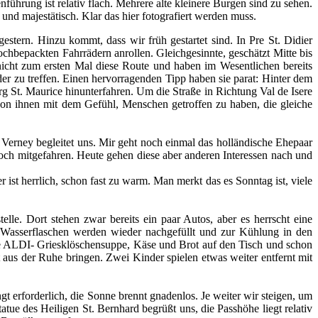
führung ist relativ flach. Mehrere alte kleinere Burgen sind zu sehen.
nd majestätisch. Klar das hier fotografiert werden muss.
stern. Hinzu kommt, dass wir früh gestartet sind. In Pre St. Didier
hbepackten Fahrrädern anrollen. Gleichgesinnte, geschätzt Mitte bis
nicht zum ersten Mal diese Route und haben im Wesentlichen bereits
er zu treffen. Einen hervorragenden Tipp haben sie parat: Hinter dem
g St. Maurice hinunterfahren. Um die Straße in Richtung Val de Isere
 von ihnen mit dem Gefühl, Menschen getroffen zu haben, die gleiche
ß Verney begleitet uns. Mir geht noch einmal das holländische Ehepaar
 noch mitgefahren. Heute gehen diese aber anderen Interessen nach und
ist herrlich, schon fast zu warm. Man merkt das es Sonntag ist, viele
elle. Dort stehen zwar bereits ein paar Autos, aber es herrscht eine
Wasserflaschen werden wieder nachgefüllt und zur Kühlung in den
 die ALDI- Griesklöschensuppe, Käse und Brot auf den Tisch und schon
ht aus der Ruhe bringen. Zwei Kinder spielen etwas weiter entfernt mit
t erforderlich, die Sonne brennt gnadenlos. Je weiter wir steigen, um
ue des Heiligen St. Bernhard begrüßt uns, die Passhöhe liegt relativ