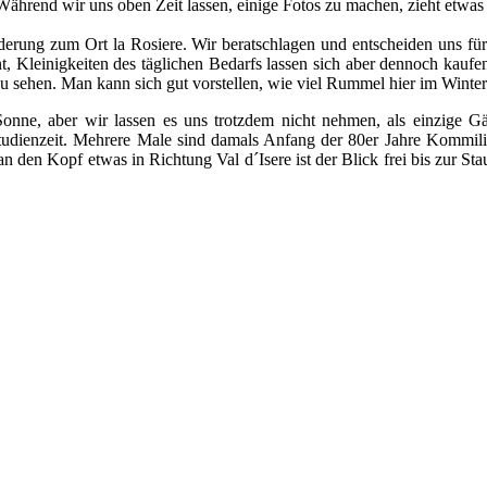
Während wir uns oben Zeit lassen, einige Fotos zu machen, zieht etwa
ilderung zum Ort la Rosiere. Wir beratschlagen und entscheiden uns fü
ant, Kleinigkeiten des täglichen Bedarfs lassen sich aber dennoch ka
 sehen. Man kann sich gut vorstellen, wie viel Rummel hier im Winter 
ne, aber wir lassen es uns trotzdem nicht nehmen, als einzige Gä
e Studienzeit. Mehrere Male sind damals Anfang der 80er Jahre Kommi
den Kopf etwas in Richtung Val d´Isere ist der Blick frei bis zur Stau