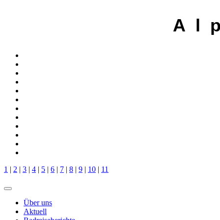
A l 
1
|
2
|
3
|
4
|
5
|
6
|
7
|
8
|
9
|
10
|
11
Über uns
Aktuell