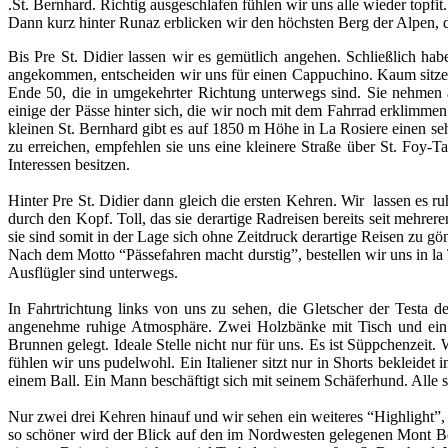
.St. Bernhard. Richtig ausgeschlafen fühlen wir uns alle wieder topfi
Dann kurz hinter Runaz erblicken wir den höchsten Berg der Alpen, d
Bis Pre St. Didier lassen wir es gemütlich angehen. Schließlich ha
angekommen, entscheiden wir uns für einen Cappuchino. Kaum sitzen 
Ende 50, die in umgekehrter Richtung unterwegs sind. Sie nehmen a
einige der Pässe hinter sich, die wir noch mit dem Fahrrad erklimme
kleinen St. Bernhard gibt es auf 1850 m Höhe in La Rosiere einen se
zu erreichen, empfehlen sie uns eine kleinere Straße über St. Foy-
Interessen besitzen.
Hinter Pre St. Didier dann gleich die ersten Kehren. Wir lassen es r
durch den Kopf. Toll, das sie derartige Radreisen bereits seit mehre
sie sind somit in der Lage sich ohne Zeitdruck derartige Reisen zu g
Nach dem Motto “Pässefahren macht durstig”, bestellen wir uns in la 
Ausflügler sind unterwegs.
In Fahrtrichtung links von uns zu sehen, die Gletscher der Testa de
angenehme ruhige Atmosphäre. Zwei Holzbänke mit Tisch und ein 
Brunnen gelegt. Ideale Stelle nicht nur für uns. Es ist Süppchenzei
fühlen wir uns pudelwohl. Ein Italiener sitzt nur in Shorts bekleidet
einem Ball. Ein Mann beschäftigt sich mit seinem Schäferhund. Alle 
Nur zwei drei Kehren hinauf und wir sehen ein weiteres “Highlight”, 
so schöner wird der Blick auf den im Nordwesten gelegenen Mont Béri