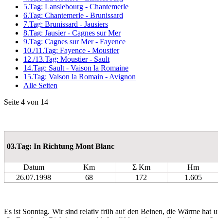
5.Tag: Lanslebourg - Chantemerle
6.Tag: Chantemerle - Brunissard
7.Tag: Brunissard - Jausiers
8.Tag: Jausier - Cagnes sur Mer
9.Tag: Cagnes sur Mer - Fayence
10./11.Tag: Fayence - Moustier
12./13.Tag: Moustier - Sault
14.Tag: Sault - Vaison la Romaine
15.Tag: Vaison la Romain - Avignon
Alle Seiten
Seite 4 von 14
03.Tag: In Richtung Mont Blanc
Datum
Km
Σ Km
Hm
26.07.1998
68
172
1.605
Es ist Sonntag. Wir sind relativ früh auf den Beinen, die Wärme hat 