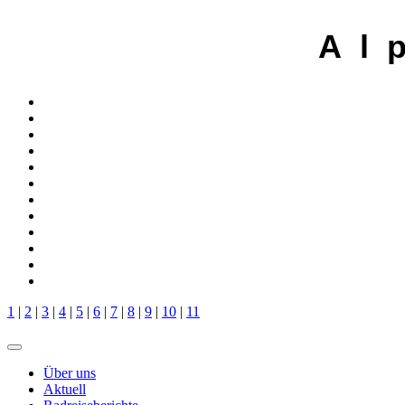
A l 
1
|
2
|
3
|
4
|
5
|
6
|
7
|
8
|
9
|
10
|
11
Über uns
Aktuell