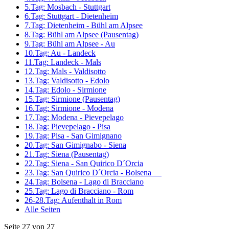
5.Tag: Mosbach - Stuttgart
6.Tag: Stuttgart - Dietenheim
7.Tag: Dietenheim - Bühl am Alpsee
8.Tag: Bühl am Alpsee (Pausentag)
9.Tag: Bühl am Alpsee - Au
10.Tag: Au - Landeck
11.Tag: Landeck - Mals
12.Tag: Mals - Valdisotto
13.Tag: Valdisotto - Edolo
14.Tag: Edolo - Sirmione
15.Tag: Sirmione (Pausentag)
16.Tag: Sirmione - Modena
17.Tag: Modena - Pievepelago
18.Tag: Pievepelago - Pisa
19.Tag: Pisa - San Gimignano
20.Tag: San Gimignabo - Siena
21.Tag: Siena (Pausentag)
22.Tag: Siena - San Quirico D´Orcia
23.Tag: San Quirico D´Orcia - Bolsena
24.Tag: Bolsena - Lago di Bracciano
25.Tag: Lago di Bracciano - Rom
26-28.Tag: Aufenthalt in Rom
Alle Seiten
Seite 27 von 27