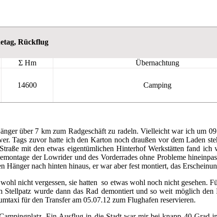
etag, Rückflug
Σ Hm
Übernachtung
14600
Camping
änger über 7 km zum Radgeschäft zu radeln. Vielleicht war ich um 09:
wer. Tags zuvor hatte ich den Karton noch draußen vor dem Laden ste
traße mit den etwas eigentümlichen Hinterhof Werkstätten fand ich
Demontage der Lowrider und des Vorderrades ohne Probleme hineinpasse
 Hänger nach hinten hinaus, er war aber fest montiert, das Erscheinun
ohl nicht vergessen, sie hatten so etwas wohl noch nicht gesehen. Fü
Stellpatz wurde dann das Rad demontiert und so weit möglich den K
aumtaxi für den Transfer am 05.07.12 zum Flughafen reservieren.
ampingplatz. Ein Ausflug in die Stadt war mir bei knapp 40 Grad im