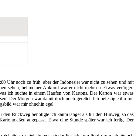
00 Uhr noch zu früh, aber der Indonesier war nicht zu sehen und mit
hen sehen, bei meiner Ankunft war er nicht mehr da. Etwas verärgert
 was ich suchte in einem Haufen von Kartons. Der Karton war etwas
n. Der Morgen war damit doch noch gerettet. Ich befestigte ihn mit
gsbild war mir ohnehin egal.
r den Rückweg benötigte ich kaum länger als für den Hinweg, so das
artonmaßen angepasst. Etwa eine Stunde später war ich fertig. Der
 Schatten zu viel. Immer wieder lief ich zum Pool um mich einfach