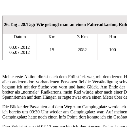
26.Tag - 28.Tag: Wie gelangt man an einen Fahrradkarton, Ruh
Datum
Km
Σ Km
Hm
03.07.2012
15
2082
100
05.07.2012
Meine erste Aktion direkt nach dem Frühstück war, mit dem leeren H
allen anderen dort vorhandenen Personen fiel die Verständigung sch
begann ich mit der Suche von vorn und hatte Glück. Am Ende der S
breiter als „normale“ Radkartons, mein Rad würde aber nach einer 
Spannriemen auf dem Hänger, er ragte zwar etwa einen Meter über den
Die Blicke der Passanten auf dem Weg zum Campingplatz werde ich w
ich bereits um 09:30 Uhr wieder am Campingplatz war. Auf meinem 
Campingplatz hatte noch einen Info Point, dort konnte ich ein Großr
Den Folgetag am 04.07.12 verbrachte ich den ganzen Tag auf dem C