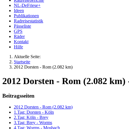
Radreiseberichte
NL-DeFriese+
Ideen
Publikationen
Radreisestatistik
Pässeliste
GPS
Räder
Kontakt
Hilfe
Aktuelle Seite:
Startseite
2012 Dorsten - Rom (2.082 km)
2012 Dorsten - Rom (2.082 km) 
Beitragsseiten
2012 Dorsten - Rom (2.082 km)
1.Tag: Dorsten - Köln
2.Tag: Köln - Brey
3.Tag: Brey - Worms
4.Tag: Worms - Mosbach