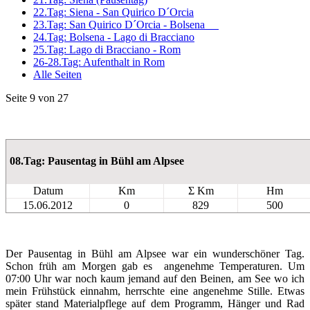
22.Tag: Siena - San Quirico D´Orcia
23.Tag: San Quirico D´Orcia - Bolsena
24.Tag: Bolsena - Lago di Bracciano
25.Tag: Lago di Bracciano - Rom
26-28.Tag: Aufenthalt in Rom
Alle Seiten
Seite 9 von 27
08.Tag: Pausentag in Bühl am Alpsee
Datum
Km
Σ Km
Hm
15.06.2012
0
829
500
Der Pausentag in Bühl am Alpsee war ein wunderschöner Tag.
Schon früh am Morgen gab es angenehme Temperaturen. Um
07:00 Uhr war noch kaum jemand auf den Beinen, am See wo ich
mein Frühstück einnahm, herrschte eine angenehme Stille. Etwas
später stand Materialpflege auf dem Programm, Hänger und Rad