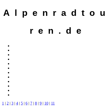
A l p e n r a d t o u
r e n . d e
1
|
2
|
3
|
4
|
5
|
6
|
7
|
8
|
9
|
10
|
11