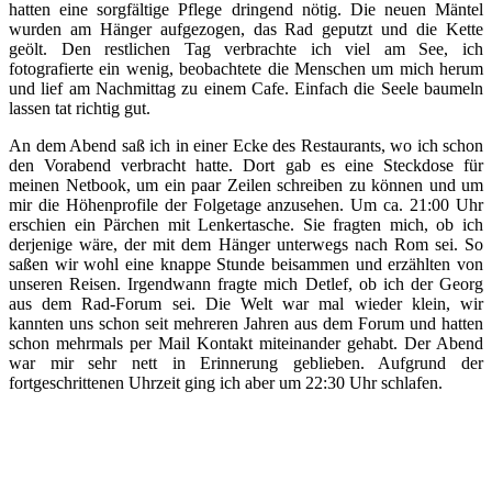
hatten eine sorgfältige Pflege dringend nötig. Die neuen Mäntel
wurden am Hänger aufgezogen, das Rad geputzt und die Kette
geölt. Den restlichen Tag verbrachte ich viel am See, ich
fotografierte ein wenig, beobachtete die Menschen um mich herum
und lief am Nachmittag zu einem Cafe. Einfach die Seele baumeln
lassen tat richtig gut.
An dem Abend saß ich in einer Ecke des Restaurants, wo ich schon
den Vorabend verbracht hatte. Dort gab es eine Steckdose für
meinen Netbook, um ein paar Zeilen schreiben zu können und um
mir die Höhenprofile der Folgetage anzusehen. Um ca. 21:00 Uhr
erschien ein Pärchen mit Lenkertasche. Sie fragten mich, ob ich
derjenige wäre, der mit dem Hänger unterwegs nach Rom sei. So
saßen wir wohl eine knappe Stunde beisammen und erzählten von
unseren Reisen. Irgendwann fragte mich Detlef, ob ich der Georg
aus dem Rad-Forum sei. Die Welt war mal wieder klein, wir
kannten uns schon seit mehreren Jahren aus dem Forum und hatten
schon mehrmals per Mail Kontakt miteinander gehabt. Der Abend
war mir sehr nett in Erinnerung geblieben. Aufgrund der
fortgeschrittenen Uhrzeit ging ich aber um 22:30 Uhr schlafen.