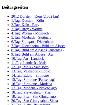
Beitragsseiten
2012 Dorsten - Rom (2.082 km)
1.Tag: Dorsten - Köln
2.Tag: Köln - Brey
3.Tag: Brey - Worms
4.Tag: Worms - Mosbach
5.Tag: Mosbach - Stuttgart
6.Tag: Stuttgart - Dietenheim
7.Tag: Dietenheim - Bühl am Alpsee
8.Tag: Bühl am Alpsee (Pausentag)
9.Tag: Bühl am Alpsee - Au
10.Tag: Au - Landeck
11.Tag: Landeck - Mals
12.Tag: Mals - Valdisotto
13.Tag: Valdisotto - Edolo
14.Tag: Edolo - Sirmione
15.Tag: Sirmione (Pausentag)
16.Tag: Sirmione - Modena
17.Tag: Modena - Pievepelago
18.Tag: Pievepelago - Pisa
19.Tag: Pisa - San Gimignano
20.Tag: San Gimignabo - Siena
21.Tag: Siena (Pausentag)