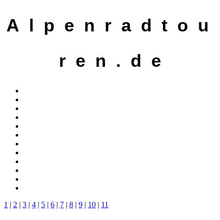
A l p e n r a d t o u
r e n . d e
1
|
2
|
3
|
4
|
5
|
6
|
7
|
8
|
9
|
10
|
11