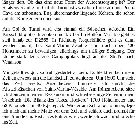
länger dort. Ob das eine neue Form der Autoentsorgung ist? Der
Straßenverlauf zum Col de Turini ist zwischen Luceram und Peïra-
Cava am schönsten. Eng übereinander liegende Kehren, die schon
auf der Karte zu erkennen sind.
Am Col de Turini wird erst einmal ein Süppchen gekocht. Ein
Passschild gibt es hier oben nicht. Über La Bollène-Vésubie geht es
steil hinab zur D2565. In Richtung Roquebillière geht es dann
wieder hinauf, bis Saint-Martin-Vésubie sind noch über 400
Höhenmeter zu bewältigen, allerdings mit mäßiger Steigung. Der
kleine stark terassierte Campingplatz liegt an der Straße nach
Venanson.
Mir gefällt es gut, so früh gestartet zu sein. Es bleibt einfach mehr
Zeit unterwegs um die Landschaft zu genießen. Um 16:00 Uhr steht
das Zelt bereits. Anschließend bummele ich durch die
Altstadtgässchen von Saint-Martin-Vésubie. Am frühen Abend sitze
ich draußen in einem Restaurant und schreibe einige Zeilen in mein
Tagebuch. Die Bilanz des Tages, „lockere“ 1700 Höhenmeter und
68 Kilometer mit 30 kg Gepäck. Wieder am Zelt angekommen, lege
ich mich auf meine Matte vor dem Zelt und schlafe auch prompt für
eine Stunde ein. Erst als es kühler wird, werde ich wach und krieche
ins Zelt.