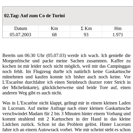
02.Tag: Auf zum Co de Turini
Datum
Km
Σ Km
Hm
05.07.2003
68
93
1.971
Bereits um 06:30 Uhr (05.07.03) werde ich wach. Ich genieße die
Morgenfrische und packe meine Sachen zusammen. Kaffee zu
kochen ist mir leider noch nicht möglich, weil mir das Campinggas
noch fehlt. Im Flugzeug durfte ich natürlich keine Gaskartusche
mitnehmen und kaufen konnte ich bisher auch noch keine. Vor
L'Escarène durchfahre ich einen Steinbruch (kurzer roter Strich in
der Michelinkarte), glücklicherweise sind beide Tore auf, einen
anderen Weg gibt es auch nicht.
Was in L'Escarène nicht klappt, gelingt mir in einem kleinen Laden
in Luceram. Auf meine Anfrage nach einer kleinen Gaskartusche
verschwindet Madam für 2 bis 3 Minuten hinter einem Vorhang und
kommt strahlend mit 2 Kartuschen in der Hand in das kleine
Lädchen zurück. Schon ist das Problem gelöst. Hinter Luceram
fahre ich an einem Autowrack vorbei. Wie mir scheint steht es schon