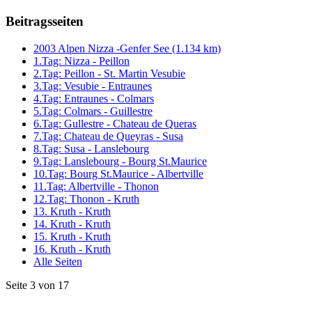
Beitragsseiten
2003 Alpen Nizza -Genfer See (1.134 km)
1.Tag: Nizza - Peillon
2.Tag: Peillon - St. Martin Vesubie
3.Tag: Vesubie - Entraunes
4.Tag: Entraunes - Colmars
5.Tag: Colmars - Guillestre
6.Tag: Gullestre - Chateau de Queras
7.Tag: Chateau de Queyras - Susa
8.Tag: Susa - Lanslebourg
9.Tag: Lanslebourg - Bourg St.Maurice
10.Tag: Bourg St.Maurice - Albertville
11.Tag: Albertville - Thonon
12.Tag: Thonon - Kruth
13. Kruth - Kruth
14. Kruth - Kruth
15. Kruth - Kruth
16. Kruth - Kruth
Alle Seiten
Seite 3 von 17