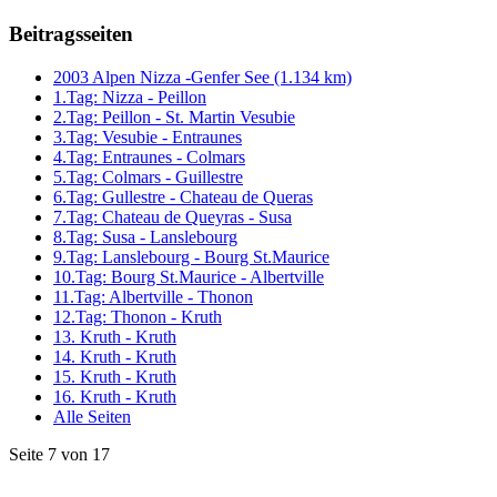
Beitragsseiten
2003 Alpen Nizza -Genfer See (1.134 km)
1.Tag: Nizza - Peillon
2.Tag: Peillon - St. Martin Vesubie
3.Tag: Vesubie - Entraunes
4.Tag: Entraunes - Colmars
5.Tag: Colmars - Guillestre
6.Tag: Gullestre - Chateau de Queras
7.Tag: Chateau de Queyras - Susa
8.Tag: Susa - Lanslebourg
9.Tag: Lanslebourg - Bourg St.Maurice
10.Tag: Bourg St.Maurice - Albertville
11.Tag: Albertville - Thonon
12.Tag: Thonon - Kruth
13. Kruth - Kruth
14. Kruth - Kruth
15. Kruth - Kruth
16. Kruth - Kruth
Alle Seiten
Seite 7 von 17