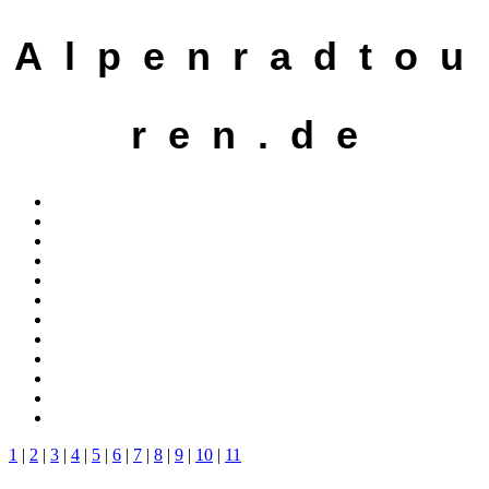
A l p e n r a d t o u
r e n . d e
1
|
2
|
3
|
4
|
5
|
6
|
7
|
8
|
9
|
10
|
11