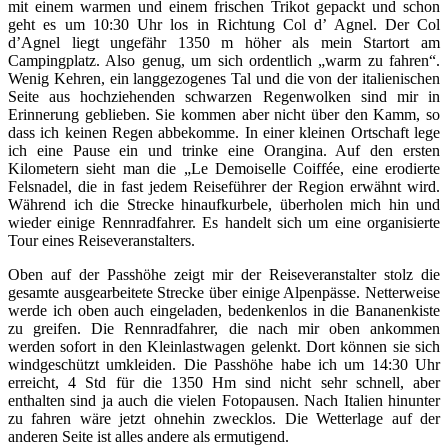
mit einem warmen und einem frischen Trikot gepackt und schon
geht es um 10:30 Uhr los in Richtung Col d’ Agnel. Der Col
d’Agnel liegt ungefähr 1350 m höher als mein Startort am
Campingplatz. Also genug, um sich ordentlich „warm zu fahren“.
Wenig Kehren, ein langgezogenes Tal und die von der italienischen
Seite aus hochziehenden schwarzen Regenwolken sind mir in
Erinnerung geblieben. Sie kommen aber nicht über den Kamm, so
dass ich keinen Regen abbekomme. In einer kleinen Ortschaft lege
ich eine Pause ein und trinke eine Orangina. Auf den ersten
Kilometern sieht man die „Le Demoiselle Coiffée, eine erodierte
Felsnadel, die in fast jedem Reiseführer der Region erwähnt wird.
Während ich die Strecke hinaufkurbele, überholen mich hin und
wieder einige Rennradfahrer. Es handelt sich um eine organisierte
Tour eines Reiseveranstalters.
Oben auf der Passhöhe zeigt mir der Reiseveranstalter stolz die
gesamte ausgearbeitete Strecke über einige Alpenpässe. Netterweise
werde ich oben auch eingeladen, bedenkenlos in die Bananenkiste
zu greifen. Die Rennradfahrer, die nach mir oben ankommen
werden sofort in den Kleinlastwagen gelenkt. Dort können sie sich
windgeschützt umkleiden. Die Passhöhe habe ich um 14:30 Uhr
erreicht, 4 Std für die 1350 Hm sind nicht sehr schnell, aber
enthalten sind ja auch die vielen Fotopausen. Nach Italien hinunter
zu fahren wäre jetzt ohnehin zwecklos. Die Wetterlage auf der
anderen Seite ist alles andere als ermutigend.