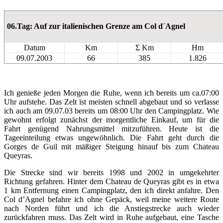
06.Tag: Auf zur italienischen Grenze am Col d´Agnel
Datum
Km
Σ Km
Hm
09.07.2003
66
385
1.826
Ich genieße jeden Morgen die Ruhe, wenn ich bereits um ca.07:00
Uhr aufstehe. Das Zelt ist meisten schnell abgebaut und so verlasse
ich auch am 09.07.03 bereits um 08:00 Uhr den Campingplatz. Wie
gewohnt erfolgt zunächst der morgentliche Einkauf, um für die
Fahrt genügend Nahrungsmittel mitzuführen. Heute ist die
Tageeinteilung etwas ungewöhnlich. Die Fahrt geht durch die
Gorges de Guil mit mäßiger Steigung hinauf bis zum Chateau
Queyras.
Die Strecke sind wir bereits 1998 und 2002 in umgekehrter
Richtung gefahren. Hinter dem Chateau de Queyras gibt es in etwa
1 km Entfernung einen Campingplatz, den ich direkt anfahre. Den
Col d’Agnel befahre ich ohne Gepäck, weil meine weitere Route
nach Norden führt und ich die Anstiegstrecke auch wieder
zurückfahren muss. Das Zelt wird in Ruhe aufgebaut, eine Tasche