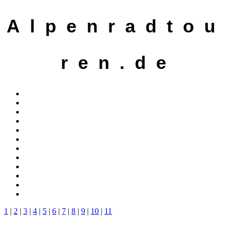
A l p e n r a d t o u
r e n . d e
1
|
2
|
3
|
4
|
5
|
6
|
7
|
8
|
9
|
10
|
11