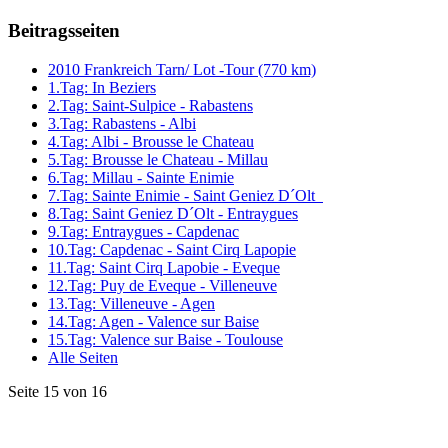
Beitragsseiten
2010 Frankreich Tarn/ Lot -Tour (770 km)
1.Tag: In Beziers
2.Tag: Saint-Sulpice - Rabastens
3.Tag: Rabastens - Albi
4.Tag: Albi - Brousse le Chateau
5.Tag: Brousse le Chateau - Millau
6.Tag: Millau - Sainte Enimie
7.Tag: Sainte Enimie - Saint Geniez D´Olt
8.Tag: Saint Geniez D´Olt - Entraygues
9.Tag: Entraygues - Capdenac
10.Tag: Capdenac - Saint Cirq Lapopie
11.Tag: Saint Cirq Lapobie - Eveque
12.Tag: Puy de Eveque - Villeneuve
13.Tag: Villeneuve - Agen
14.Tag: Agen - Valence sur Baise
15.Tag: Valence sur Baise - Toulouse
Alle Seiten
Seite 15 von 16