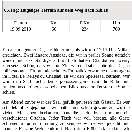
05.Tag: Hügeliges Terrain auf dem Weg nach Millau
Datum
Km
Σ Km
Hm
19.09.2010
66
234
700
Ein anstrengender Tag lag hinter uns, als wir um 17:15 Uhr Millau
erreichten. Zwei längere Anstiege, die wir in praller Sonne geradelt
waren und das ständige auf und ab hatten Claudia ein wenig
zugesetzt. Schön, dass wir am Ziel waren. Dabei hatte der Tag so
toll begonnen. Ein wunderschönes Frühstück erwartete uns morgens
im Hotel Le Relays du Chateau, als wir den Speisesaal betraten. Wir
waren im Saal noch alleine, genossen gemeinsam die Ruhe und
freuten uns darüber, dass bei einem Blick aus dem Fenster die Sonne
schien.
Am Abend zuvor war der Saal gefüllt gewesen mit Gästen. Es war
sehr lebhaft zugegangen, wir hatten uns schon gewundert, wo die
vielen Menschen herkamen, handelte sich doch nur um ein
verschlafenes Örtchen. Jeder Tisch war voll besetzt, alle Gäste
schienen in guter Stimmung zu sein, es wurde viel gelacht und
manche Flasche Wein entkorkt. Nach dem Frühstück packten wir