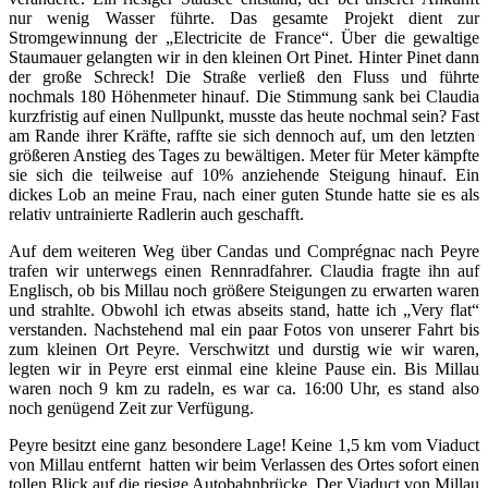
nur wenig Wasser führte. Das gesamte Projekt dient zur
Stromgewinnung der „Electricite de France“. Über die gewaltige
Staumauer gelangten wir in den kleinen Ort Pinet. Hinter Pinet dann
der große Schreck! Die Straße verließ den Fluss und führte
nochmals 180 Höhenmeter hinauf. Die Stimmung sank bei Claudia
kurzfristig auf einen Nullpunkt, musste das heute nochmal sein? Fast
am Rande ihrer Kräfte, raffte sie sich dennoch auf, um den letzten
größeren Anstieg des Tages zu bewältigen. Meter für Meter kämpfte
sie sich die teilweise auf 10% anziehende Steigung hinauf. Ein
dickes Lob an meine Frau, nach einer guten Stunde hatte sie es als
relativ untrainierte Radlerin auch geschafft.
Auf dem weiteren Weg über Candas und Comprégnac nach Peyre
trafen wir unterwegs einen Rennradfahrer. Claudia fragte ihn auf
Englisch, ob bis Millau noch größere Steigungen zu erwarten waren
und strahlte. Obwohl ich etwas abseits stand, hatte ich „Very flat“
verstanden. Nachstehend mal ein paar Fotos von unserer Fahrt bis
zum kleinen Ort Peyre. Verschwitzt und durstig wie wir waren,
legten wir in Peyre erst einmal eine kleine Pause ein. Bis Millau
waren noch 9 km zu radeln, es war ca. 16:00 Uhr, es stand also
noch genügend Zeit zur Verfügung.
Peyre besitzt eine ganz besondere Lage! Keine 1,5 km vom Viaduct
von Millau entfernt hatten wir beim Verlassen des Ortes sofort einen
tollen Blick auf die riesige Autobahnbrücke. Der Viaduct von Millau