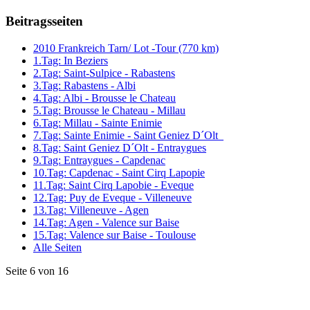
Beitragsseiten
2010 Frankreich Tarn/ Lot -Tour (770 km)
1.Tag: In Beziers
2.Tag: Saint-Sulpice - Rabastens
3.Tag: Rabastens - Albi
4.Tag: Albi - Brousse le Chateau
5.Tag: Brousse le Chateau - Millau
6.Tag: Millau - Sainte Enimie
7.Tag: Sainte Enimie - Saint Geniez D´Olt
8.Tag: Saint Geniez D´Olt - Entraygues
9.Tag: Entraygues - Capdenac
10.Tag: Capdenac - Saint Cirq Lapopie
11.Tag: Saint Cirq Lapobie - Eveque
12.Tag: Puy de Eveque - Villeneuve
13.Tag: Villeneuve - Agen
14.Tag: Agen - Valence sur Baise
15.Tag: Valence sur Baise - Toulouse
Alle Seiten
Seite 6 von 16