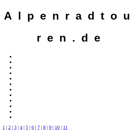
A l p e n r a d t o u
r e n . d e
1
|
2
|
3
|
4
|
5
|
6
|
7
|
8
|
9
|
10
|
11