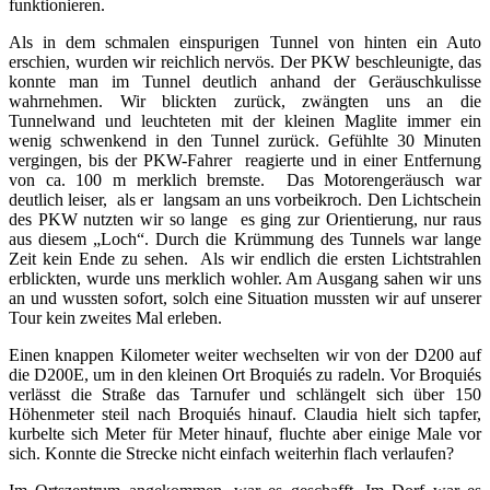
funktionieren.
Als in dem schmalen einspurigen Tunnel von hinten ein Auto
erschien, wurden wir reichlich nervös. Der PKW beschleunigte, das
konnte man im Tunnel deutlich anhand der Geräuschkulisse
wahrnehmen. Wir blickten zurück, zwängten uns an die
Tunnelwand und leuchteten mit der kleinen Maglite immer ein
wenig schwenkend in den Tunnel zurück. Gefühlte 30 Minuten
vergingen, bis der PKW-Fahrer reagierte und in einer Entfernung
von ca. 100 m merklich bremste. Das Motorengeräusch war
deutlich leiser, als er langsam an uns vorbeikroch. Den Lichtschein
des PKW nutzten wir so lange es ging zur Orientierung, nur raus
aus diesem „Loch“. Durch die Krümmung des Tunnels war lange
Zeit kein Ende zu sehen. Als wir endlich die ersten Lichtstrahlen
erblickten, wurde uns merklich wohler. Am Ausgang sahen wir uns
an und wussten sofort, solch eine Situation mussten wir auf unserer
Tour kein zweites Mal erleben.
Einen knappen Kilometer weiter wechselten wir von der D200 auf
die D200E, um in den kleinen Ort Broquiés zu radeln. Vor Broquiés
verlässt die Straße das Tarnufer und schlängelt sich über 150
Höhenmeter steil nach Broquiés hinauf. Claudia hielt sich tapfer,
kurbelte sich Meter für Meter hinauf, fluchte aber einige Male vor
sich. Konnte die Strecke nicht einfach weiterhin flach verlaufen?