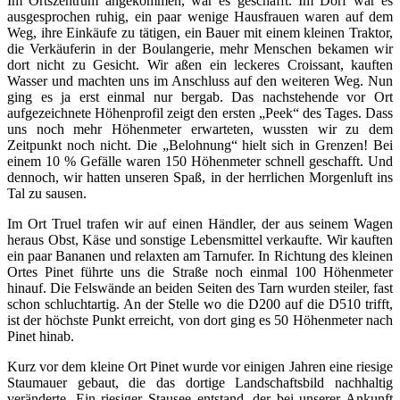
Im Ortszentrum angekommen, war es geschafft. Im Dorf war es
ausgesprochen ruhig, ein paar wenige Hausfrauen waren auf dem
Weg, ihre Einkäufe zu tätigen, ein Bauer mit einem kleinen Traktor,
die Verkäuferin in der Boulangerie, mehr Menschen bekamen wir
dort nicht zu Gesicht. Wir aßen ein leckeres Croissant, kauften
Wasser und machten uns im Anschluss auf den weiteren Weg. Nun
ging es ja erst einmal nur bergab. Das nachstehende vor Ort
aufgezeichnete Höhenprofil zeigt den ersten „Peek“ des Tages. Dass
uns noch mehr Höhenmeter erwarteten, wussten wir zu dem
Zeitpunkt noch nicht. Die „Belohnung“ hielt sich in Grenzen! Bei
einem 10 % Gefälle waren 150 Höhenmeter schnell geschafft. Und
dennoch, wir hatten unseren Spaß, in der herrlichen Morgenluft ins
Tal zu sausen.
Im Ort Truel trafen wir auf einen Händler, der aus seinem Wagen
heraus Obst, Käse und sonstige Lebensmittel verkaufte. Wir kauften
ein paar Bananen und relaxten am Tarnufer. In Richtung des kleinen
Ortes Pinet führte uns die Straße noch einmal 100 Höhenmeter
hinauf. Die Felswände an beiden Seiten des Tarn wurden steiler, fast
schon schluchtartig. An der Stelle wo die D200 auf die D510 trifft,
ist der höchste Punkt erreicht, von dort ging es 50 Höhenmeter nach
Pinet hinab.
Kurz vor dem kleine Ort Pinet wurde vor einigen Jahren eine riesige
Staumauer gebaut, die das dortige Landschaftsbild nachhaltig
veränderte. Ein riesiger Stausee entstand, der bei unserer Ankunft