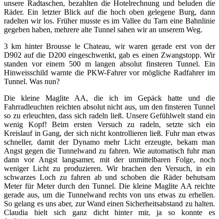
unsere Radtaschen, bezahlten die Hotelrechnung und beluden die
Räder. Ein letzter Blick auf die hoch oben gelegene Burg, dann
radelten wir los. Früher musste es im Vallee du Tarn eine Bahnlinie
gegeben haben, mehrere alte Tunnel sahen wir an unserem Weg.
3 km hinter Brousse le Chateau, wir waren gerade erst von der
D902 auf die D200 eingeschwenkt, gab es einen Zwangstopp. Wir
standen vor einem 500 m langen absolut finsteren Tunnel. Ein
Hinweisschild warnte die PKW-Fahrer vor mögliche Radfahrer im
Tunnel. Was nun?
Die kleine Maglite AA, die ich im Gepäck hatte und die
Fahrradleuchten reichten absolut nicht aus, um den finsteren Tunnel
so zu erleuchten, dass sich radeln ließ. Unsere Gefühlwelt stand ein
wenig Kopf! Beim ersten Versuch zu radeln, setzte sich ein
Kreislauf in Gang, der sich nicht kontrollieren ließ. Fuhr man etwas
schneller, damit der Dynamo mehr Licht erzeugte, bekam man
Angst gegen die Tunnelwand zu fahren. Wie automatisch fuhr man
dann vor Angst langsamer, mit der unmittelbaren Folge, noch
weniger Licht zu produzieren. Wir brachen den Versuch, in ein
schwarzes Loch zu fahren ab und schoben die Räder behutsam
Meter für Meter durch den Tunnel. Die kleine Maglite AA reichte
gerade aus, um die Tunnelwand rechts von uns etwas zu erhellen.
So gelang es uns aber, zur Wand einen Sicherheitsabstand zu halten.
Claudia hielt sich ganz dicht hinter mir, ja so konnte es