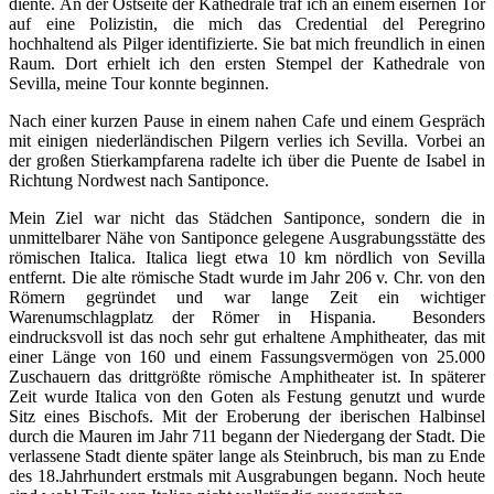
diente. An der Ostseite der Kathedrale traf ich an einem eisernen Tor
auf eine Polizistin, die mich das Credential del Peregrino
hochhaltend als Pilger identifizierte. Sie bat mich freundlich in einen
Raum. Dort erhielt ich den ersten Stempel der Kathedrale von
Sevilla, meine Tour konnte beginnen.
Nach einer kurzen Pause in einem nahen Cafe und einem Gespräch
mit einigen niederländischen Pilgern verlies ich Sevilla. Vorbei an
der großen Stierkampfarena radelte ich über die Puente de Isabel in
Richtung Nordwest nach Santiponce.
Mein Ziel war nicht das Städchen Santiponce, sondern die in
unmittelbarer Nähe von Santiponce gelegene Ausgrabungsstätte des
römischen Italica. Italica liegt etwa 10 km nördlich von Sevilla
entfernt. Die alte römische Stadt wurde im Jahr 206 v. Chr. von den
Römern gegründet und war lange Zeit ein wichtiger
Warenumschlagplatz der Römer in Hispania. Besonders
eindrucksvoll ist das noch sehr gut erhaltene Amphitheater, das mit
einer Länge von 160 und einem Fassungsvermögen von 25.000
Zuschauern das drittgrößte römische Amphitheater ist. In späterer
Zeit wurde Italica von den Goten als Festung genutzt und wurde
Sitz eines Bischofs. Mit der Eroberung der iberischen Halbinsel
durch die Mauren im Jahr 711 begann der Niedergang der Stadt. Die
verlassene Stadt diente später lange als Steinbruch, bis man zu Ende
des 18.Jahrhundert erstmals mit Ausgrabungen begann. Noch heute