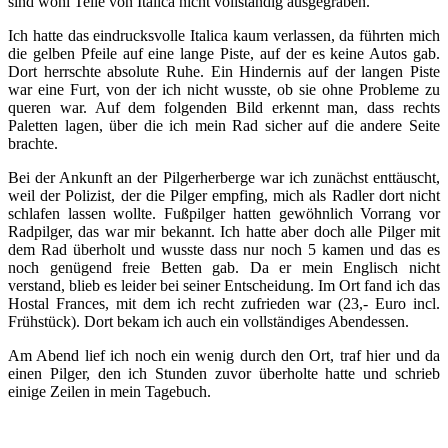
sind wohl Teile von Italica nicht vollständig ausgegraben.
Ich hatte das eindrucksvolle Italica kaum verlassen, da führten mich
die gelben Pfeile auf eine lange Piste, auf der es keine Autos gab.
Dort herrschte absolute Ruhe. Ein Hindernis auf der langen Piste
war eine Furt, von der ich nicht wusste, ob sie ohne Probleme zu
queren war. Auf dem folgenden Bild erkennt man, dass rechts
Paletten lagen, über die ich mein Rad sicher auf die andere Seite
brachte.
Bei der Ankunft an der Pilgerherberge war ich zunächst enttäuscht,
weil der Polizist, der die Pilger empfing, mich als Radler dort nicht
schlafen lassen wollte. Fußpilger hatten gewöhnlich Vorrang vor
Radpilger, das war mir bekannt. Ich hatte aber doch alle Pilger mit
dem Rad überholt und wusste dass nur noch 5 kamen und das es
noch genügend freie Betten gab. Da er mein Englisch nicht
verstand, blieb es leider bei seiner Entscheidung. Im Ort fand ich das
Hostal Frances, mit dem ich recht zufrieden war (23,- Euro incl.
Frühstück). Dort bekam ich auch ein vollständiges Abendessen.
Am Abend lief ich noch ein wenig durch den Ort, traf hier und da
einen Pilger, den ich Stunden zuvor überholte hatte und schrieb
einige Zeilen in mein Tagebuch.