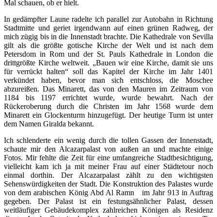
Mal schauen, ob er hielt.
In gedämpfter Laune radelte ich parallel zur Autobahn in Richtung
Stadtmitte und geriet irgendwann auf einen grünen Radweg, der
mich zügig bis in die Innenstadt brachte. Die Kathedrale von Sevilla
gilt als die größte gotische Kirche der Welt und ist nach dem
Petersdom in Rom und der St. Pauls Kathedrale in London die
drittgrößte Kirche weltweit. „Bauen wir eine Kirche, damit sie uns
für verrückt halten“ soll das Kapitel der Kirche im Jahr 1401
verkündet haben, bevor man sich entschloss, die Moschee
abzureißen. Das Minarett, das von den Mauren im Zeitraum von
1184 bis 1197 errichtet wurde, wurde bewahrt. Nach der
Rückeroberung durch die Christen im Jahr 1568 wurde dem
Minarett ein Glockenturm hinzugefügt. Der heutige Turm ist unter
dem Namen Giralda bekannt.
Ich schlenderte ein wenig durch die tollen Gassen der Innenstadt,
schaute mir den Alcazarpalast von außen an und machte einige
Fotos. Mir fehlte die Zeit für eine umfangreiche Stadtbesichtigung,
vielleicht kam ich ja mit meiner Frau auf einer Städtetour noch
einmal dorthin. Der Alcazarpalast zählt zu den wichtigsten
Sehenswürdigkeiten der Stadt. Die Konstruktion des Palastes wurde
von dem arabischen König Abd Al Ramn im Jahr 913 in Auftrag
gegeben. Der Palast ist ein festungsähnlicher Palast, dessen
weitläufiger Gebäudekomplex zahlreichen Königen als Residenz