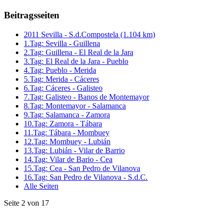
Beitragsseiten
2011 Sevilla - S.d.Compostela (1.104 km)
1.Tag: Sevilla - Guillena
2.Tag: Guillena - El Real de la Jara
3.Tag: El Real de la Jara - Pueblo
4.Tag: Pueblo - Merida
5.Tag: Merida - Cáceres
6.Tag: Cáceres - Galisteo
7.Tag: Galisteo - Banos de Montemayor
8.Tag: Montemayor - Salamanca
9.Tag: Salamanca - Zamora
10.Tag: Zamora - Tábara
11.Tag: Tábara - Mombuey
12.Tag: Mombuey - Lubián
13.Tag: Lubián - Vilar de Barrio
14.Tag: Vilar de Bario - Cea
15.Tag: Cea - San Pedro de Vilanova
16.Tag: San Pedro de Vilanova - S.d.C.
Alle Seiten
Seite 2 von 17