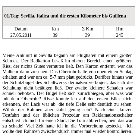
01.Tag: Sevilla. Italica und die ersten Kilometer bis Guillena
Datum
Km
Σ Km
Hm
27.05.2011
39
39
245
Meine Ankunft in Sevilla begann am Flughafen mit einem großen
Schreck. Der Radkarton besaß im oberen Bereich einen größeren
Riss, der nichts Gutes vermuten ließ. Den Karton entfernt, war das
Malheur dann zu sehen. Das Oberrohr hatte von oben einen Schlag
erhalten und war um ca. 5-7 mm platt gedrückt. Darüber hinaus war
der Schutzbügel des Schaltwerks dermaßen verbogen, das sich die
Schaltung nicht betätigen ließ. Der zweite kleinere Schaden war
schnell behoben. Der Bügel ließ sich zurückbiegen, aber was war
mit dem Oberrohr? Risse konnte ich auf den ersten Blick nicht
erkennen, der Lack war ab, die tiefe Delle sehr deutlich zu sehen.
Würde der Rahmen aber stabil genug sein? Nach einer kurzen
Testfahrt und der üblichen Prozedur am Reklamationsschalter
entschied ich mich für einen Start. Die Tour abbrechen, nein das war
zu schade! Viel Zeit hatte ich in die Vorbereitung gesteckt. Ich
wollte den Rahmen zwischendurch immer mal wieder kontrollieren!