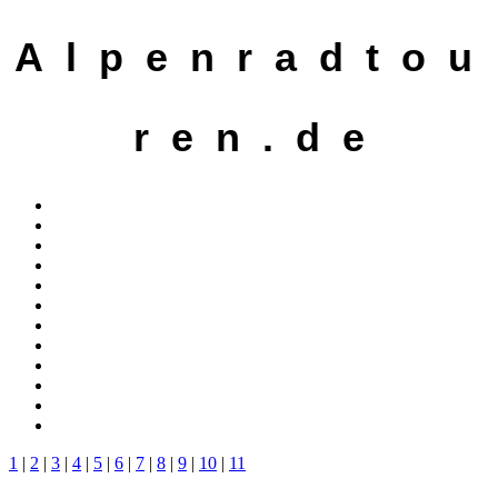
A l p e n r a d t o u
r e n . d e
1
|
2
|
3
|
4
|
5
|
6
|
7
|
8
|
9
|
10
|
11