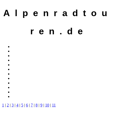
A l p e n r a d t o u
r e n . d e
1
|
2
|
3
|
4
|
5
|
6
|
7
|
8
|
9
|
10
|
11