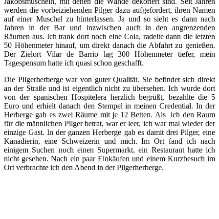
Jakobsmuscheln, mit denen die Wände dekoriert sind. Seit Jahren
werden die vorbeiziehenden Pilger dazu aufgefordert, ihren Namen
auf einer Muschel zu hinterlassen. Ja und so sieht es dann nach
Jahren in der Bar und inzwischen auch in den angrenzenden
Räumen aus. Ich trank dort noch eine Cola, radelte dann die letzten
50 Höhenmeter hinauf, um direkt danach die Abfahrt zu genießen.
Der Zielort Vilar de Barrio lag 300 Höhenmeter tiefer, mein
Tagespensum hatte ich quasi schon geschafft.
Die Pilgerherberge war von guter Qualität. Sie befindet sich direkt
an der Straße und ist eigentlich nicht zu übersehen. Ich wurde dort
von der spanischen Hospitelera herzlich begrüßt, bezahlte die 5
Euro und erhielt danach den Stempel in meinen Credential. In der
Herberge gab es zwei Räume mit je 12 Betten. Als ich den Raum
für die männlichen Pilger betrat, war er leer, ich war mal wieder der
einzige Gast. In der ganzen Herberge gab es damit drei Pilger, eine
Kanadierin, eine Schweizerin und mich. Im Ort fand ich nach
einigem Suchen noch einen Supermarkt, ein Restaurant hatte ich
nicht gesehen. Nach ein paar Einkäufen und einem Kurzbesuch im
Ort verbrachte ich den Abend in der Pilgerherberge.