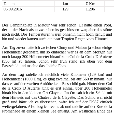
Datum
km
Σ Km
06.09.2016
129
1.206
Der Campingplatz in Matour war sehr schön! Er hatte einen Pool,
der in der Nachsaison zwar bereits geschlossen war, aber das störte
mich nicht. Die Temperaturen waren ohnehin nicht hoch genug und
hin und wieder kamen auch ein paar Tropfen Regen vom Himmel.
Am Tag zuvor hatte ich zwischen Cluny und Matour ja schon einige
Höhenmeter geschafft, um so einfacher war es an dem Morgen nur
noch knapp 200 Höhenmeter hinauf zum Col de la Croix D´Auterre
(556 m) zu fahren. Schon sehr früh stand ich oben vor dem
Passschild und machte das übliche Foto.
An dem Tag radelte ich reichlich viele Kilometer (129 km) und
Höhenmeter (1000 Hm), es ging zweimal bis auf 560 m hinauf, nur
dass es auf der zweiten Anhöhe kein Passschild gab. Hinter dem Col
de la Croix D´Auterre ging es erst einmal über 200 Höhenmeter
hinab bis in den kleinen Ort Clayette. Im Ort sah ich ein Schild mit
dem Hinweis auf das Chateau de la Clayette. Das Schild war nicht
groß und hätte ich es übersehen, wäre ich auf der D987 einfach
weitergefahren. Also bog ich rechts ab und radelte auf der Rue de la
Promenade an einem kleinen See entlang. Am westlichen Ende des