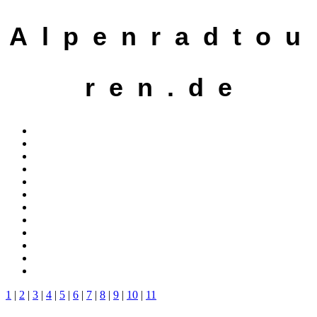
A l p e n r a d t o u
r e n . d e
1
|
2
|
3
|
4
|
5
|
6
|
7
|
8
|
9
|
10
|
11