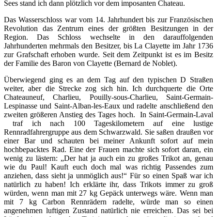
Sees stand ich dann plötzlich vor dem imposanten Chateau.
Das Wasserschloss war vom 14. Jahrhundert bis zur Französischen
Revolution das Zentrum eines der größten Besitzungen in der
Region. Das Schloss wechselte in den darauffolgenden
Jahrhunderten mehrmals den Besitzer, bis La Clayette im Jahr 1736
zur Grafschaft erhoben wurde. Seit dem Zeitpunkt ist es im Besitz
der Familie des Baron von Clayette (Bernard de Noblet).
Überwiegend ging es an dem Tag auf den typischen D Straßen
weiter, aber die Strecke zog sich hin. Ich durchquerte die Orte
Chateauneuf, Charlieu, Pouilly-sous-Charlieu, Saint-Germain-
Lespinasse und Saint-Alban-les-Eaux und radelte anschließend den
zweiten größeren Anstieg des Tages hoch. In Saint-Germain-Laval
traf ich nach 100 Tageskilometern auf eine lustige
Rennradfahrergruppe aus dem Schwarzwald. Sie saßen draußen vor
einer Bar und schauten bei meiner Ankunft sofort auf mein
hochbepacktes Rad. Eine der Frauen machte sich sofort daran, ein
wenig zu lästern: „Der hat ja auch ein zu großes Trikot an, genau
wie du Paul! Kauft euch doch mal was richtig Passendes zum
anziehen, dass sieht ja unmöglich aus!“ Für so einen Spaß war ich
natürlich zu haben! Ich erklärte ihr, dass Trikots immer zu groß
würden, wenn man mit 27 kg Gepäck unterwegs wäre. Wenn man
mit 7 kg Carbon Rennrädern radelte, würde man so einen
angenehmen luftigen Zustand natürlich nie erreichen. Das sei bei