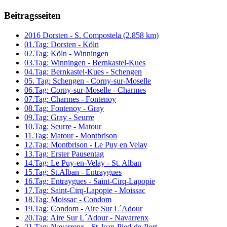
Beitragsseiten
2016 Dorsten - S. Compostela (2.858 km)
01.Tag: Dorsten - Köln
02.Tag: Köln - Winningen
03.Tag: Winningen - Bernkastel-Kues
04.Tag: Bernkastel-Kues - Schengen
05. Tag: Schengen - Corny-sur-Moselle
06.Tag: Corny-sur-Moselle - Charmes
07.Tag: Charmes - Fontenoy
08.Tag: Fontenoy - Gray
09.Tag: Gray - Seurre
10.Tag: Seurre - Matour
11.Tag: Matour - Montbrison
12.Tag: Montbrison - Le Puy en Velay
13.Tag: Erster Pausentag
14.Tag: Le Puy-en-Velay - St. Alban
15.Tag: St.Alban - Entraygues
16.Tag: Entraygues - Saint-Cirq-Lapopie
17.Tag: Saint-Cirq-Lapopie - Moissac
18.Tag: Moissac - Condom
19.Tag: Condom - Aire Sur L´Adour
20.Tag: Aire Sur L´Adour - Navarrenx
21.Tag: Navarrenx - St-Jean-Pied-de-Port