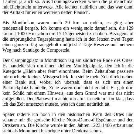
Läufern ja auch so. Aus Trainingszwecken wären die ja manchmal
mit Bleigürteln unterwegs. Alle lachten natürlich und das war dann
der Auftakt für einen weiteren netten Plausch.
Bis Montbrison waren noch 29 km zu radeln, es ging aber
tendenziell bergab. Ich konnte ein wenig stolz darauf sein, die 129
km mit 1000 Hm schon um 15:15 gemeistert zu haben. Bezogen auf
die ursprüngliche Tagesplanung hatte ich in den letzten zwei Tagen
einen ganzen Tag rausgeholt und jetzt 2 Tage Reserve auf meinem
Weg nach Santiago de Compostela.
Der Campingplatz in Montbrison lag am südlichen Ende des Ortes.
Es handelte sich um einen kleinen Municipalplatz, den ich in die
Kategorie „Klein aber fein“ einordnete. Beim Zeltaufbau passierte
mir noch ein kleines Missgeschick. Ich stellte mein Zelt direkt neben
einer Bank auf, wobei ich übersah, dass es sich um einen
Picknickplatz handelte, Zelte waren dort nicht erlaubt. Es gab dort
kein Schild mit einem Hinweis, aus dem Grund war mir das nicht
aufgefallen. Der Platzwart machte mir aber in nettem Ton klar, dass
ich das Zelt umsetzen musste, was ich dann natürlich tat.
Später radelte ich noch in den historischen Kern des Ortes und
schaute mir die gotische Kirche Notre-Dame-d´Espérance und den
Ortskern an. Die Kirche wurde in den Jahren 1223-1466 erbaut und
steht als Monument historique unter Denkmalschutz.