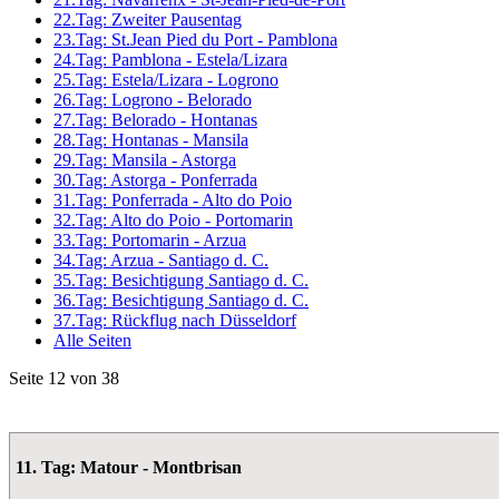
22.Tag: Zweiter Pausentag
23.Tag: St.Jean Pied du Port - Pamblona
24.Tag: Pamblona - Estela/Lizara
25.Tag: Estela/Lizara - Logrono
26.Tag: Logrono - Belorado
27.Tag: Belorado - Hontanas
28.Tag: Hontanas - Mansila
29.Tag: Mansila - Astorga
30.Tag: Astorga - Ponferrada
31.Tag: Ponferrada - Alto do Poio
32.Tag: Alto do Poio - Portomarin
33.Tag: Portomarin - Arzua
34.Tag: Arzua - Santiago d. C.
35.Tag: Besichtigung Santiago d. C.
36.Tag: Besichtigung Santiago d. C.
37.Tag: Rückflug nach Düsseldorf
Alle Seiten
Seite 12 von 38
11. Tag: Matour - Montbrisan