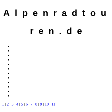
A l p e n r a d t o u
r e n . d e
1
|
2
|
3
|
4
|
5
|
6
|
7
|
8
|
9
|
10
|
11