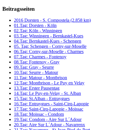
Beitragsseiten
2016 Dorsten - S. Compostela (2.858 km)
01.Tag: Dorsten - Köln
02.Tag: Köln - Winningen
03.Tag: Winningen - Bernkastel-Kues
04.Tag: Bernkastel-Kues - Schengen
05. Tag: Schengen - Corny-sur-Moselle
06.Tag: Corny-sur-Moselle - Charmes
07.Tag: Charmes - Fontenoy
08.Tag: Fontenoy - Gray
09.Tag: Gray - Seurre
10.Tag: Seurre - Matour
11.Tag: Matour - Montbrison
12.Tag: Montbrison - Le Puy en Velay
13.Tag: Erster Pausentag
14.Tag: Le Puy-en-Velay - St. Alban
15.Tag: St.Alban - Entraygues
16.Tag: Entraygues - Saint-Cirq-Lapopie
17.Tag: Saint-Cirq-Lapopie - Moissac
18.Tag: Moissac - Condom
19.Tag: Condom - Aire Sur L´Adour
20.Tag: Aire Sur L´Adour - Navarrenx
21.Tag: Navarrenx - St-Jean-Pied-de-Port