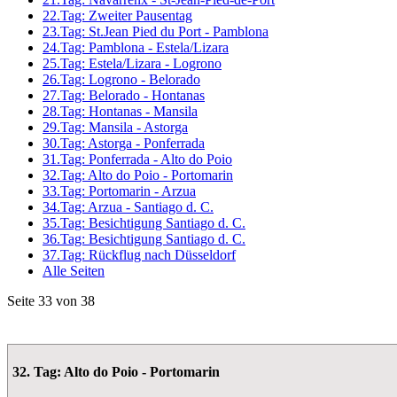
22.Tag: Zweiter Pausentag
23.Tag: St.Jean Pied du Port - Pamblona
24.Tag: Pamblona - Estela/Lizara
25.Tag: Estela/Lizara - Logrono
26.Tag: Logrono - Belorado
27.Tag: Belorado - Hontanas
28.Tag: Hontanas - Mansila
29.Tag: Mansila - Astorga
30.Tag: Astorga - Ponferrada
31.Tag: Ponferrada - Alto do Poio
32.Tag: Alto do Poio - Portomarin
33.Tag: Portomarin - Arzua
34.Tag: Arzua - Santiago d. C.
35.Tag: Besichtigung Santiago d. C.
36.Tag: Besichtigung Santiago d. C.
37.Tag: Rückflug nach Düsseldorf
Alle Seiten
Seite 33 von 38
32. Tag: Alto do Poio - Portomarin