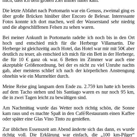
mich, dass ich dem großen Ziel immer näher kam.
Die letzte Abfahrt nach Portomarin war ein Genuss, zweimal ging es
über große Brücken hinüber über Encoro de Belesar. Interessante
Fotos konnte ich dort machen, weil der Wasserstand sehr niedrig
und die abgeschliffenen Felsen zu sehen waren.
Bei meiner Ankunft in Portomarin radelte ich noch bis in den Ort
hoch und entschied mich für die Herberge Villamartin. Die
Herberge ist gleichzeitig auch Hotel, das Hotel war mir mit 50€ aber
deutlich zu teuer, als entschied ich mich für ein Bett in der Herberge,
die für 10 € ganz ok war. 6 Betten im Zimmer war auch eine
akzeptable Größenordnung, bei der es nicht zu viel Unruhe nachts
gab, aber meistens schlief ich nach der körperlichen Anstrengung
ohnehin wie ein Murmeltier durch.
Meine Reise ging langsam dem Ende zu. 2.759 km hatte ich bereits
auf dem Tacho stehen und bis Santiago waren es nur noch 95 km,
die in zwei Tagen leicht zu bewältigen sind.
Am Nachmittag wurde das Wetter noch richtig schön, die Sonne
kam raus und es machte Spaß in den Café/Restaurants einen Kaffee
oder später eine Glas Vino Tinto zu genießen.
Zur üblichen Essenszeit am Abend änderte sich das dann, es wurde
richtig voll. Die Erklärung war einfach, die „100 km-Pilger“