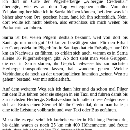
ich dort im Cafe der Pilgerherberge „Albergue Credential“
überlegte, wie es an dem Tag weitergehen sollte. Von der
Zeitplanung her hätte ich in Sarria bleiben können, bei dem was ich
bisher aber vom Ort gesehen hatte, fand ich ihn schrecklich. Nein,
dort wollte ich nicht bleiben, also entschloss ich mich weiter, bis
Portomarin zu fahren.
Sarria ist bei vielen Pilgern deshalb bekannt, weil von dort bis
Santiago nur noch gut 100 km zu bewältigen sind. Für den Erhalt
der Compostela im Pilgerbüro in Santiago hat ein Fußpilger nur 100
km an Nachweis zu führen, so erklärt sich auch, warum es in Sarria
alleine 16 Pilgerherbergen gibt. Ab dort sieht man viele Gruppen,
die erst in Sarria starten, ihr Gepäck teilweise bis zur nächsten
Herberge transportieren lassen, halt wandern gehen. Welche
Verbindung da noch zu der ursprünglichen Intention „seinen Weg zu
gehen“ bestand, war mir schleierhaft..
Auf dem weiteren Weg sah ich dann hier und da schon mal Pilger
mit dem Bus fahren oder sie stiegen in ein Taxi und fuhren damit bis
zur nächsten Herberge. Selbstverständlich holten diese Zeitgenossen
sich als Erstes einen Stempel für ihr Credential, denn man hatte ja
eine tolle Leistung vollbracht und war Taxi oder Bus gefahren.
Mir sollte es egal sein! Ich kurbelte weiter in Richtung Portomarin,
bis dahin waren es noch 25 km mit 400 Höhenmetern und freute