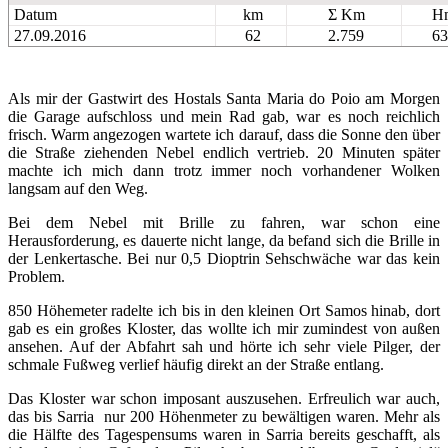
Datum
km
Σ Km
H
27.09.2016
62
2.759
63
Als mir der Gastwirt des Hostals Santa Maria do Poio am Morgen
die Garage aufschloss und mein Rad gab, war es noch reichlich
frisch. Warm angezogen wartete ich darauf, dass die Sonne den über
die Straße ziehenden Nebel endlich vertrieb. 20 Minuten später
machte ich mich dann trotz immer noch vorhandener Wolken
langsam auf den Weg.
Bei dem Nebel mit Brille zu fahren, war schon eine
Herausforderung, es dauerte nicht lange, da befand sich die Brille in
der Lenkertasche. Bei nur 0,5 Dioptrin Sehschwäche war das kein
Problem.
850 Höhemeter radelte ich bis in den kleinen Ort Samos hinab, dort
gab es ein großes Kloster, das wollte ich mir zumindest von außen
ansehen. Auf der Abfahrt sah und hörte ich sehr viele Pilger, der
schmale Fußweg verlief häufig direkt an der Straße entlang.
Das Kloster war schon imposant auszusehen. Erfreulich war auch,
das bis Sarria nur 200 Höhenmeter zu bewältigen waren. Mehr als
die Hälfte des Tagespensums waren in Sarria bereits geschafft, als