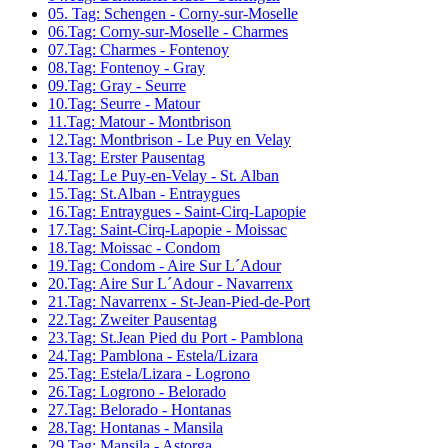
05. Tag: Schengen - Corny-sur-Moselle
06.Tag: Corny-sur-Moselle - Charmes
07.Tag: Charmes - Fontenoy
08.Tag: Fontenoy - Gray
09.Tag: Gray - Seurre
10.Tag: Seurre - Matour
11.Tag: Matour - Montbrison
12.Tag: Montbrison - Le Puy en Velay
13.Tag: Erster Pausentag
14.Tag: Le Puy-en-Velay - St. Alban
15.Tag: St.Alban - Entraygues
16.Tag: Entraygues - Saint-Cirq-Lapopie
17.Tag: Saint-Cirq-Lapopie - Moissac
18.Tag: Moissac - Condom
19.Tag: Condom - Aire Sur L´Adour
20.Tag: Aire Sur L´Adour - Navarrenx
21.Tag: Navarrenx - St-Jean-Pied-de-Port
22.Tag: Zweiter Pausentag
23.Tag: St.Jean Pied du Port - Pamblona
24.Tag: Pamblona - Estela/Lizara
25.Tag: Estela/Lizara - Logrono
26.Tag: Logrono - Belorado
27.Tag: Belorado - Hontanas
28.Tag: Hontanas - Mansila
29.Tag: Mansila - Astorga