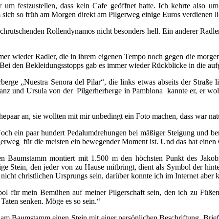
um festzustellen, dass kein Cafe geöffnet hatte. Ich kehrte also u
s sich so früh am Morgen direkt am Pilgerweg einige Euros verdienen l
rutschenden Rollendynamos nicht besonders hell. Ein anderer Radler 
mer wieder Radler, die in ihrem eigenen Tempo noch gegen die morge
. Bei den Bekleidungsstopps gab es immer wieder Rückblicke in die auf
erge „Nuestra Senora del Pilar“, die links etwas abseits der Straße l
Franz und Ursula von der Pilgerherberge in Pamblona kannte er, er wol
hepaar an, sie wollten mit mir unbedingt ein Foto machen, dass war nat
 Noch ein paar hundert Pedalumdrehungen bei mäßiger Steigung und be
lgerweg für die meisten ein bewegender Moment ist. Und das hat einen
abilen Baumstamm montiert mit 1.500 m den höchsten Punkt des Jako
lige Stein, den jeder von zu Hause mitbringt, dient als Symbol der hin
nicht christlichen Ursprungs sein, darüber konnte ich im Internet aber
ol für mein Bemühen auf meiner Pilgerschaft sein, den ich zu Füßen 
 Taten senken. Möge es so sein.“
um am Baumstamm einen Stein mit einer persönlichen Beschriftung, Brie