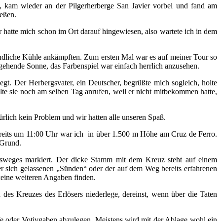
m, kam wieder an der Pilgerherberge San Javier vorbei und fand am
ießen.
hatte mich schon im Ort darauf hingewiesen, also wartete ich in dem
ndliche Kühle ankämpften. Zum ersten Mal war es auf meiner Tour so
gehende Sonne, das Farbenspiel war einfach herrlich anzusehen.
iegt. Der Herbergsvater, ein Deutscher, begrüßte mich sogleich, holte
lte sie noch am selben Tag anrufen, weil er nicht mitbekommen hatte,
ürlich kein Problem und wir hatten alle unseren Spaß.
reits um 11:00 Uhr war ich in über 1.500 m Höhe am Cruz de Ferro.
 Grund.
bsweges markiert. Der dicke Stamm mit dem Kreuz steht auf einem
ter sich gelassenen „Sünden“ oder der auf dem Weg bereits erfahrenen
 keine weiteren Angaben finden.
des Kreuzes des Erlösers niederlege, dereinst, wenn über die Taten
fe oder Votivgaben abzulegen. Meistens wird mit der Ablage wohl ein