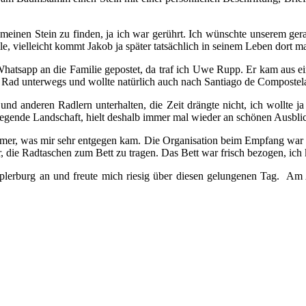
 meinen Stein zu finden, ja ich war gerührt. Ich wünschte unserem ge
, vielleicht kommt Jakob ja später tatsächlich in seinem Leben dort ma
hatsapp an die Familie gepostet, da traf ich Uwe Rupp. Er kam aus eine
 Rad unterwegs und wollte natürlich auch nach Santiago de Compostel
d anderen Radlern unterhalten, die Zeit drängte nicht, ich wollte ja
 liegende Landschaft, hielt deshalb immer mal wieder an schönen Ausbli
mer, was mir sehr entgegen kam. Die Organisation beim Empfang war sc
ir, die Radtaschen zum Bett zu tragen. Das Bett war frisch bezogen, i
 Templerburg an und freute mich riesig über diesen gelungenen Tag.