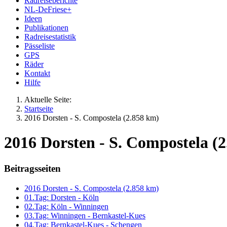
Radreiseberichte
NL-DeFriese+
Ideen
Publikationen
Radreisestatistik
Pässeliste
GPS
Räder
Kontakt
Hilfe
Aktuelle Seite:
Startseite
2016 Dorsten - S. Compostela (2.858 km)
2016 Dorsten - S. Compostela (2
Beitragsseiten
2016 Dorsten - S. Compostela (2.858 km)
01.Tag: Dorsten - Köln
02.Tag: Köln - Winningen
03.Tag: Winningen - Bernkastel-Kues
04.Tag: Bernkastel-Kues - Schengen