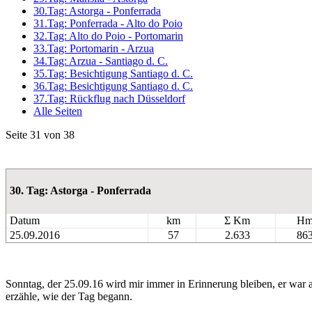
30.Tag: Astorga - Ponferrada
31.Tag: Ponferrada - Alto do Poio
32.Tag: Alto do Poio - Portomarin
33.Tag: Portomarin - Arzua
34.Tag: Arzua - Santiago d. C.
35.Tag: Besichtigung Santiago d. C.
36.Tag: Besichtigung Santiago d. C.
37.Tag: Rückflug nach Düsseldorf
Alle Seiten
Seite 31 von 38
30. Tag: Astorga - Ponferrada
Datum
km
Σ Km
H
25.09.2016
57
2.633
86
Sonntag, der 25.09.16 wird mir immer in Erinnerung bleiben, er war
erzähle, wie der Tag begann.