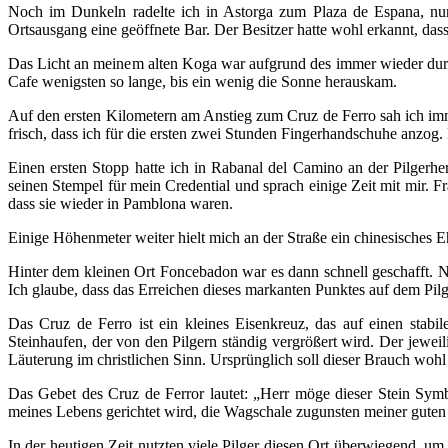
Noch im Dunkeln radelte ich in Astorga zum Plaza de Espana, nur 
Ortsausgang eine geöffnete Bar. Der Besitzer hatte wohl erkannt, das
Das Licht an meinem alten Koga war aufgrund des immer wieder durch
Cafe wenigsten so lange, bis ein wenig die Sonne herauskam.
Auf den ersten Kilometern am Anstieg zum Cruz de Ferro sah ich im
frisch, dass ich für die ersten zwei Stunden Fingerhandschuhe anzog
Einen ersten Stopp hatte ich in Rabanal del Camino an der Pilgerherb
seinen Stempel für mein Credential und sprach einige Zeit mit mir. 
dass sie wieder in Pamblona waren.
Einige Höhenmeter weiter hielt mich an der Straße ein chinesisches E
Hinter dem kleinen Ort Foncebadon war es dann schnell geschafft.
Ich glaube, dass das Erreichen dieses markanten Punktes auf dem Pi
Das Cruz de Ferro ist ein kleines Eisenkreuz, das auf einen st
Steinhaufen, der von den Pilgern ständig vergrößert wird. Der jewei
Läuterung im christlichen Sinn. Ursprünglich soll dieser Brauch wohl 
Das Gebet des Cruz de Ferror lautet: „Herr möge dieser Stein Symb
meines Lebens gerichtet wird, die Wagschale zugunsten meiner guten
In der heutigen Zeit nutzten viele Pilger diesen Ort überwiegend, 