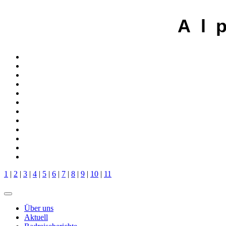
A l 
1
|
2
|
3
|
4
|
5
|
6
|
7
|
8
|
9
|
10
|
11
Über uns
Aktuell